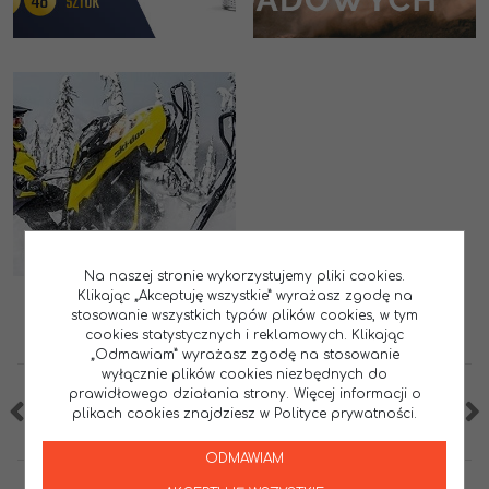
Na naszej stronie wykorzystujemy pliki cookies.
Klikając „Akceptuję wszystkie” wyrażasz zgodę na
stosowanie wszystkich typów plików cookies, w tym
cookies statystycznych i reklamowych. Klikając
„Odmawiam” wyrażasz zgodę na stosowanie
wyłącznie plików cookies niezbędnych do
prawidłowego działania strony. Więcej informacji o
plikach cookies znajdziesz w Polityce prywatności.
ODMAWIAM