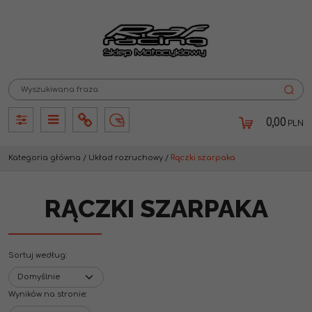
0,00
PLN
Panel
Panel
Info
Lang
Kategoria główna
/
Układ rozruchowy
/
Rączki szarpaka
RĄCZKI SZARPAKA
Sortuj według
:
Wyników na stronie
: