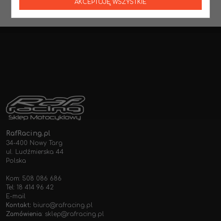
AKCEPTUJĘ WSZYSTKIE
RafRacing.pl
34-400 Nowy Targ
ul. Ludźmierska 44
Polska
Kom: 508 086 686
Tel: 18 414 96 42
E-mail
Kontakt:
biuro@rafracing.pl
Zamówienia
:
sklep@rafracing.pl