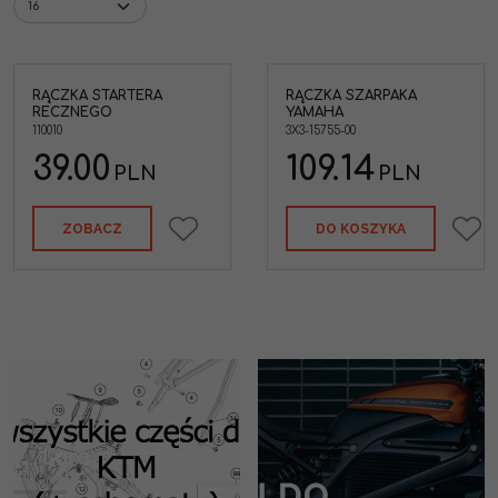
RĄCZKA STARTERA
RĄCZKA SZARPAKA
nego
Rączka szarpaka Yamaha
RECZNEGO
YAMAHA
Marka pojazdu
:
YAMAHA
110010
3X3-15755-00
39.00
109.14
PLN
PLN
ZOBACZ
DO KOSZYKA