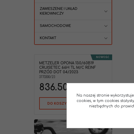
ZAWIESZENIE I UKŁAD
KIEROWNICZY
SAMOCHODOWE
KONTAKT
NOWOŚĆ
METZELER OPONA 130/60B19
CRUISETEC 66H TL M/C REINF
PRZÓD DOT 04/2023
3773300/23
836.50
PLN
Na naszej stronie wykorzystuje
cookies, w tym cookies statys
DO KOSZYKA
niezbędnych do prawidło