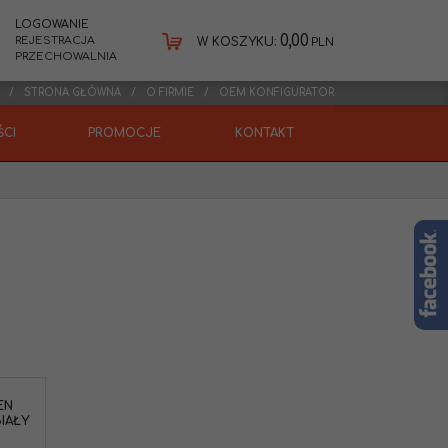
LOGOWANIE
0,00
REJESTRACJA
W KOSZYKU:
PLN
PRZECHOWALNIA
STRONA GŁÓWNA
O FIRMIE
OEM KONFIGURATOR
CI
PROMOCJE
KONTAKT
EN
IAŁY