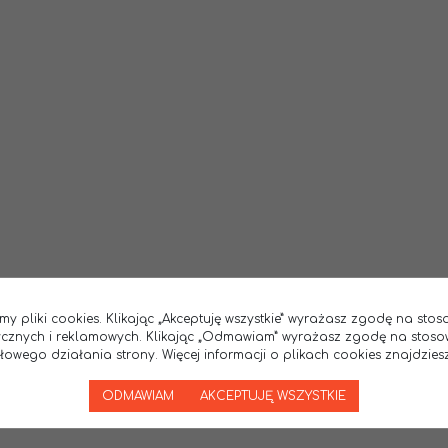
my pliki cookies. Klikając „Akceptuję wszystkie” wyrażasz zgodę na sto
tycznych i reklamowych. Klikając „Odmawiam” wyrażasz zgodę na stoso
wego działania strony. Więcej informacji o plikach cookies znajdziesz
ODMAWIAM
AKCEPTUJĘ WSZYSTKIE