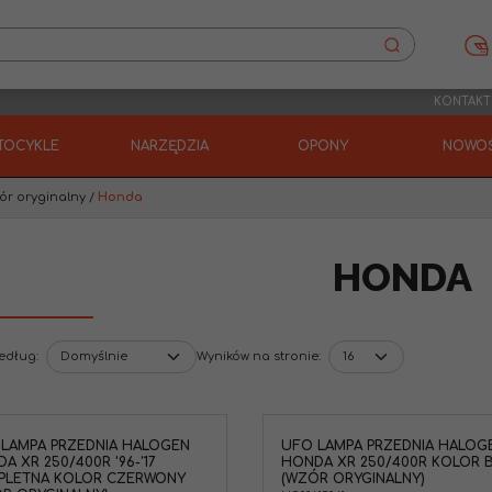
KONTAKT
TOCYKLE
NARZĘDZIA
OPONY
NOWOŚ
ór oryginalny
/
Honda
HONDA
według
:
Wyników na stronie
:
LAMPA PRZEDNIA HALOGEN
UFO LAMPA PRZEDNIA HALOG
A XR 250/400R '96-'17
HONDA XR 250/400R KOLOR B
PLETNA KOLOR CZERWONY
(WZÓR ORYGINALNY)