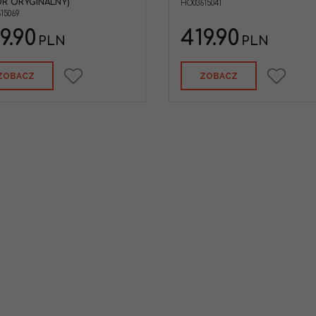
R ORYGINALNY)
HO03615041
15069
9.90
419.90
PLN
PLN
ZOBACZ
ZOBACZ