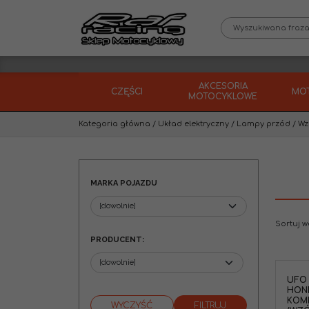
AKCESORIA
CZĘŚCI
MO
MOTOCYKLOWE
Kategoria główna
/
Układ elektryczny
/
Lampy przód
/
Wz
MARKA POJAZDU
Sortuj 
PRODUCENT
:
UFO 
HOND
KOM