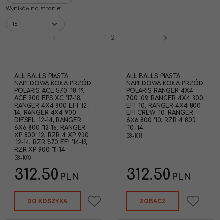
Wyników na stronie
:
1
2
ALL BALLS PIASTA
ALL BALLS PIASTA
NAPEDOWA KOŁA PRZÓD
NAPEDOWA KOŁA PRZÓD
POLARIS ACE 570 '18-19,
POLARIS RANGER 4X4
ACE 900 EPS XC '17-18,
700 '09, RANGER 4X4 800
RANGER 4X4 800 EFI '12-
EFI '10, RANGER 4X4 800
14, RANGER 4X4 900
EFI CREW '10, RANGER
DIESEL '12-14, RANGER
6X6 800 '10, RZR 4 800
6X6 800 '12-16, RANGER
'10-'14
XP 800 '12, RZR 4 XP 900
58-1011
'12-14, RZR 570 EFI '14-19,
RZR XP 900 '11-14
58-1010
312.50
312.50
PLN
PLN
DO KOSZYKA
ZOBACZ