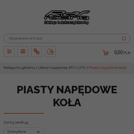
0,00
PLN
Panel
Panel
Info
Lang
Kategoria główna
/
Układ napędowy ATV / UTV
/
Piasty napędowe koła
PIASTY NAPĘDOWE
KOŁA
Sortuj według
: