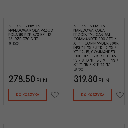
ALL BALLS PIASTA
ALL BALLS PIASTA
NAPEDOWA KOŁA PRZÓD
NAPEDOWA KOŁA
POLARIS RZR 570 EFI '12-
PRZÓD/TYŁ CAN-AM
'13, RZR 570 S '17
COMMANDER 800 STD /
XT '11, COMMANDER 800R
58-1002
DPS '13-'15 / STD '12-'15 /
XT '12-'15, COMMANDER
1000 DPS '11-'15 / LTD '12-
'15 / STD '11-'15 / X '11-'13 /
XT '11-'15 / XTP '14-'17
58-1003
278.50
319.80
PLN
PLN
DO KOSZYKA
DO KOSZYKA