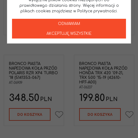
wyłącznie plików cookies niezbędnych do
266.50
276.50
prawidłowego działania strony. Więcej informacji o
PLN
PLN
plikach cookies znajdziesz w Polityce prywatności.
DO KOSZYKA
ZOBACZ
ODMAWIAM
AKCEPTUJĘ WSZYSTKIE
BRONCO PIASTA
BRONCO PIASTA
NAPEDOWA KOŁA PRZÓD
NAPĘDOWA KOŁA PRZÓD
POLARIS RZR XP4 TURBO
HONDA TRX 420 '09-21,
'18 (5141353-067)
TRX 500 '15-19 (42610-
HP7-A00)
AT-06909
AT-06337
348.50
199.80
PLN
PLN
DO KOSZYKA
DO KOSZYKA