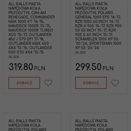
ALL BALLS PIASTA
ALL BALLS PIASTA
NAPEDOWA KOŁA
NAPEDOWA KOŁA
PRZÓD/TYŁ CAN-AM
PRZÓD/TYŁ POLARIS
RENEGADE, COMMANDER
GENERAL 1000 EPS '16-'17,
MAX 1000 XT '14-'15,
RZR 1000 60 INCH '16-'17,
MAVERICK 1000R '13-'15,
RZR 4 900 '15-'17, RZR 900
MAVERICK 1000R TURBO
50 55 INCH '15-'17, RZR
XDS '15-'17, OUTLANDER
900 S 60 INCH '15-'17,
450 / 570 EFI '17-'18,
SCRAMBLER 1000 XP 55
OUTLANDER MAX 650
'20-'24, SPORTSMAN 1000
4X4 '13-'15, OUTLANDER
XP 55 '20-'24
500 STD 4X4 '13-'15
58-1005
58-1004
319.80
299.50
PLN
PLN
ZOBACZ
ZOBACZ
ALL BALLS PIASTA
ALL BALLS PIASTA
NAPEDOWA KOŁA
NAPEDOWA KOŁA
PRZÓD/TYŁ POLARIS
PRZÓD/TYŁ POLARIS