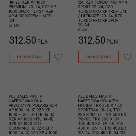
'18-'22, RZR XP 1000
'24, RZR TURBO PRO XP 4
PREMIUM '20-'24, RZR XP
SPORT '21-'24, RZR
1000 SPORT '21-'24, RZR
TURBO PRO XP PREMIUM
XP 4 1000 PREMIUM '21-
/ ULTIMATE '20-'24, RZR
'24
TURBO PRO XP SPORT
'21-'24
58-1009
58-1013
312.50
312.50
PLN
PLN
DO KOSZYKA
DO KOSZYKA
ALL BALLS PIASTA
ALL BALLS PIASTA
NAPEDOWA KOŁA
NAPEDOWA KOŁA TYŁ
PRZÓD/TYŁ POLARIS RZR
HONDA TRX 250 X / EX
XP 1000 '14-'17, RZR XP
SPORTRAX '01-'24, TRX
1000 HIGH LIFTER '15-'17,
250 X '87-'92, TRX 300 EX
RZR XP 1000 INTL '14-'15,
'93-'08, TRX 300 X '09,
RZR XP 1000 RIDE
TRX 400 EX '99-'08, TRX
COMMAND '17, RZR XP 4
400 X '09-'14, TRX 450 ER
1000 '14-'17, RZR XP 4 1000
'06-'14, TRX 450 R '04-'09