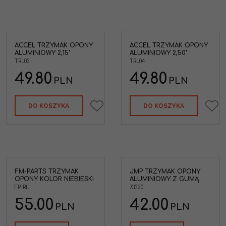
ACCEL TRZYMAK OPONY
ACCEL TRZYMAK OPONY
ALUMINIOWY 2,15"
ALUMINIOWY 2,50"
TRL03
TRL04
49.80
49.80
PLN
PLN
DO KOSZYKA
DO KOSZYKA
FM-PARTS TRZYMAK
JMP TRZYMAK OPONY
Czym jest rim lock? Rim
OPONY KOLOR NIEBIESKI
ALUMINIOWY Z GUMĄ
lock, znany również jako
FP-RL
trzymak opony, to
73320
kluczowy element
55.00
42.00
zabezpieczający oponę
PLN
PLN
przed przesuwaniem się
na obręczy koła w