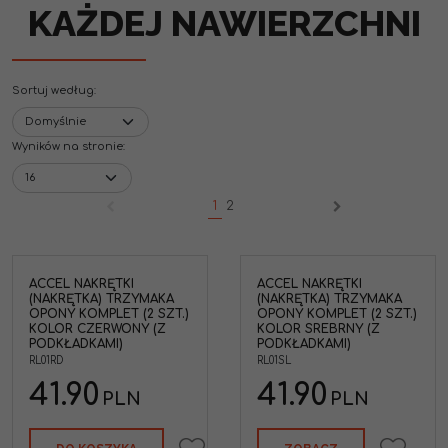
KAŻDEJ NAWIERZCHNI
Sortuj według
:
Wyników na stronie
:
1
2
ACCEL NAKRĘTKI
ACCEL NAKRĘTKI
(NAKRĘTKA) TRZYMAKA
(NAKRĘTKA) TRZYMAKA
OPONY KOMPLET (2 SZT.)
OPONY KOMPLET (2 SZT.)
KOLOR CZERWONY (Z
KOLOR SREBRNY (Z
PODKŁADKAMI)
PODKŁADKAMI)
RL01RD
RL01SL
41.90
41.90
PLN
PLN