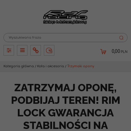
0,00
PLN
Panel
Panel
Info
Lang
Kategoria główna
/
Koła i akcesoria
/
Trzymaki opony
ZATRZYMAJ OPONĘ,
PODBIJAJ TEREN! RIM
LOCK GWARANCJA
STABILNOŚCI NA