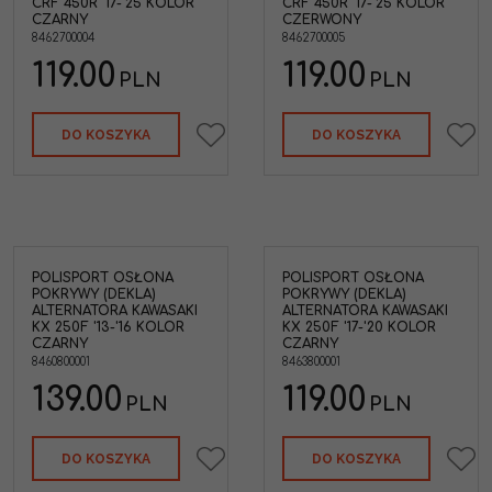
CRF 450R '17-'25 KOLOR
CRF 450R '17-'25 KOLOR
CZARNY
CZERWONY
8462700004
8462700005
119.00
119.00
PLN
PLN
DO KOSZYKA
DO KOSZYKA
POLISPORT OSŁONA
POLISPORT OSŁONA
POKRYWY (DEKLA)
POKRYWY (DEKLA)
ALTERNATORA KAWASAKI
ALTERNATORA KAWASAKI
KX 250F '13-'16 KOLOR
KX 250F '17-'20 KOLOR
CZARNY
CZARNY
8460800001
8463800001
139.00
119.00
PLN
PLN
DO KOSZYKA
DO KOSZYKA