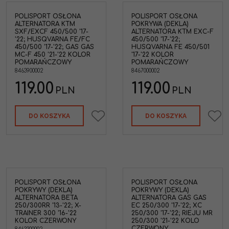
POLISPORT OSŁONA
POLISPORT OSŁONA
ALTERNATORA KTM
POKRYWA (DEKLA)
SXF/EXCF 450/500 '17-
ALTERNATORA KTM EXC-F
'22; HUSQVARNA FE/FC
450/500 '17-'22;
450/500 '17-'22; GAS GAS
HUSQVARNA FE 450/501
MC-F 450 '21-'22 KOLOR
'17-'22 KOLOR
POMARAŃCZOWY
POMARAŃCZOWY
8463900002
8467000002
119.00
119.00
PLN
PLN
DO KOSZYKA
DO KOSZYKA
POLISPORT OSŁONA
POLISPORT OSŁONA
POKRYWY (DEKLA)
POKRYWY (DEKLA)
ALTERNATORA BETA
ALTERNATORA GAS GAS
250/300RR '13-'22; X-
EC 250/300 '17-'22; XC
TRAINER 300 '16-'22
250/300 '17-'22; RIEJU MR
KOLOR CZERWONY
250/300 '21-'22 KOLO
CZERWONY