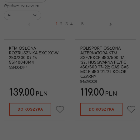
Wyników na stronie
:
1
2
3
4
...
5
KTM OSŁONA
POLISPORT OSŁONA
ona
ROZRUSZNIKA EXC XC-W
ALTERNATORA KTM
a
250/300 09-15
SXF/EXCF 450/500 '17-
55140040144
'22; HUSQVARNA FE/FC
-
450/500 '17-'22; GAS GAS
55140040144
MC-F 450 '21-'22 KOLOR
CZARNY
8463900001
139.00
119.00
PLN
PLN
DO KOSZYKA
DO KOSZYKA