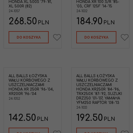
HONDA XL 500S '79-'81,
HONDA XR 100 S/R '85-
XL 500R (82)
'03, CRF 125F '14-'15
24-1057
24-1032
268.50
184.90
PLN
PLN
DO KOSZYKA
DO KOSZYKA
ALL BALLS ŁOŻYSKA
ALL BALLS ŁOŻYSKA
WAŁU KORBOWEGO Z
WAŁU KORBOWEGO Z
USZCZELNIACZAMI
USZCZELNIACZAMI
HONDA XR 250R '96-'04,
HONDA XR250R '84-'96,
XR200R '96-'04
TRX250X '87-'92, SUZUKI
DRZ250 '01-'07, YAMAHA
24-1052
YFM250 RAPTOR '08-'13
24-1033
142.50
192.50
PLN
PLN