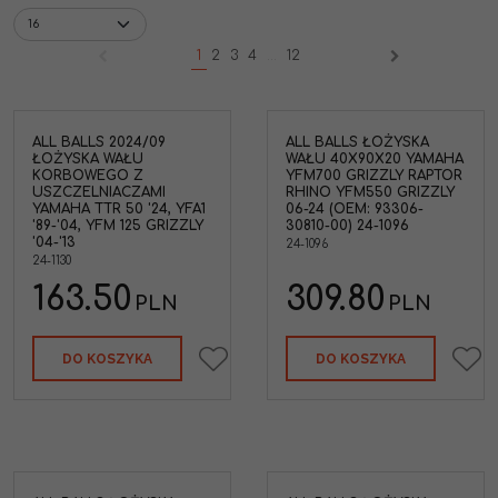
1
2
3
4
...
12
ALL BALLS 2024/09
ALL BALLS ŁOŻYSKA
All Balls 24-1096 Zestaw
ŁOŻYSKA WAŁU
WAŁU 40X90X20 YAMAHA
łożysk wału korbowego
KORBOWEGO Z
YFM700 GRIZZLY RAPTOR
Yamaha YFM700R Raptor
USZCZELNIACZAMI
RHINO YFM550 GRIZZLY
'06-24 YFM700F Grizzly '07-15
YAMAHA TTR 50 '24, YFA1
06-24 (OEM: 93306-
YXR700 Rhino '08-13
'89-'04, YFM 125 GRIZZLY
30810-00) 24-1096
YFM550 Grizzly '09-14
'04-'13
24-1096
(40x90x20mm) (OEM:93306-
24-1130
30810-00)
163.50
309.80
Marka pojazdu
:
YAMAHA
PLN
PLN
DO KOSZYKA
DO KOSZYKA