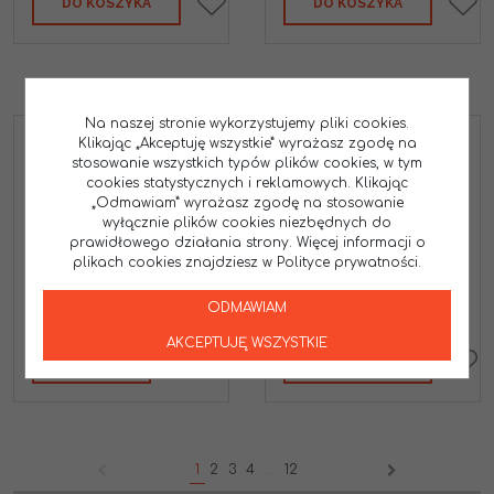
DO KOSZYKA
DO KOSZYKA
Na naszej stronie wykorzystujemy pliki cookies.
Klikając „Akceptuję wszystkie” wyrażasz zgodę na
ALL BALLS ŁOŻYSKA
ALL BALLS ŁOŻYSKA
WAŁU KORBOWEGO Z
stosowanie wszystkich typów plików cookies, w tym
WAŁU KORBOWEGO Z
USZCZELNIACZAMI
USZCZELNIACZAMI
cookies statystycznych i reklamowych. Klikając
KAWASAKI KLF
KAWASAKI KLX 300/250R,
„Odmawiam” wyrażasz zgodę na stosowanie
220/250/300, SUZUKI
SUZUKI DR350 '90-'99
wyłącznie plików cookies niezbędnych do
DR250, YAMAHA XT350
24-1059
prawidłowego działania strony. Więcej informacji o
'85-'00
plikach cookies znajdziesz w Polityce prywatności.
24-1042
204.80
178.50
PLN
PLN
ODMAWIAM
AKCEPTUJĘ WSZYSTKIE
ZOBACZ
DO KOSZYKA
1
2
3
4
...
12