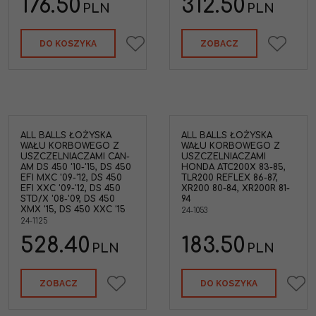
176.50
312.50
PLN
PLN
DO KOSZYKA
ZOBACZ
ALL BALLS ŁOŻYSKA
ALL BALLS ŁOŻYSKA
WAŁU KORBOWEGO Z
WAŁU KORBOWEGO Z
USZCZELNIACZAMI CAN-
USZCZELNIACZAMI
AM DS 450 '10-'15, DS 450
HONDA ATC200X 83-85,
EFI MXC '09-'12, DS 450
TLR200 REFLEX 86-87,
EFI XXC '09-'12, DS 450
XR200 80-84, XR200R 81-
STD/X '08-'09, DS 450
94
XMX '15, DS 450 XXC '15
24-1053
24-1125
528.40
183.50
PLN
PLN
ZOBACZ
DO KOSZYKA