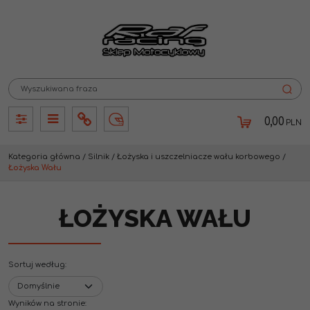
0,00
PLN
Panel
Panel
Info
Lang
Kategoria główna
/
Silnik
/
Łożyska i uszczelniacze wału korbowego
/
Łożyska Wału
ŁOŻYSKA WAŁU
Sortuj według
:
Wyników na stronie
: