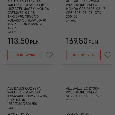
ALL BALLS ŁOŻYSKA
ALL BALLS ŁOŻYSKA
WAŁU KORBOWEGO (BEZ
WAŁU KORBOWEGO
USZCZELNIACZY) HONDA
HONDA CRF 230F '03-'17,
CRF50/70 '04-'16,
CRF 150F '03-'05, CTX
TRX70/90, XR50/70,
200 '02-'11
POLARIS OUTLAW 50/90
24-1056
'07-'16, SPORTSMAN 90
'07-'16
24-1031
113.50
169.50
PLN
PLN
DO KOSZYKA
DO KOSZYKA
ALL BALLS ŁOŻYSKA
ALL BALLS ŁOŻYSKA
WAŁU KORBOWEGO
WAŁU KORBOWEGO
KAWASAKI KLX125 '03-'06,
SUZUKI LTR 450 '06-'11
SUZUKI DR
24-1116
125/LT160/230/250
24-1036