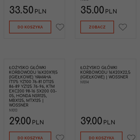
33.50
35.00
PLN
PLN
DO KOSZYKA
ZOBACZ
ŁOŻYSKO GŁÓWKI
ŁOŻYSKO GŁÓWKI
Łożysko igiełkowe główki
KORBOWODU 16X20X19,5
KORBOWODU 16X20X22,5
korbowodu 16x20x22,5 |
(IGIEŁKOWE) YAMAHA
(IGIEŁKOWE) | WOSSNER
Wossner N1014
IT175 YZ100 76-81 DT125
N1014
Średnica wewnętrzna
:
86-89 YZ125 76-96, KTM
16mm
EXC200 98-16 SX200 03-
Średnica zewnętrzna
:
05, HONDA NSR125,
20mm
MBX125, MTX125 |
Szerokość
:
12,5mm
WOSSNER
Typ Silnika
:
2T
N1013
(dwusuwowy)
29.00
39.00
PLN
PLN
DO KOSZYKA
DO KOSZYKA