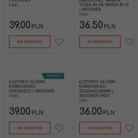
| WOSSNER
(IGIEŁKOWE) YAMAHA
YZ250 83-98, RM250 89-12
N1049
| WOSSNER
N1022
39.00
36.50
PLN
PLN
DO KOSZYKA
DO KOSZYKA
NOWOŚĆ
ŁOŻYSKO GŁÓWKI
ŁOŻYSKO GŁÓWKI
wki
KORBOWODU
KORBOWODU
 |
20X24X22,5 | WOSSNER
20X26X23,80MM |
WOSSNER N1031
N1025
N1031
39.00
36.00
PLN
PLN
DO KOSZYKA
DO KOSZYKA