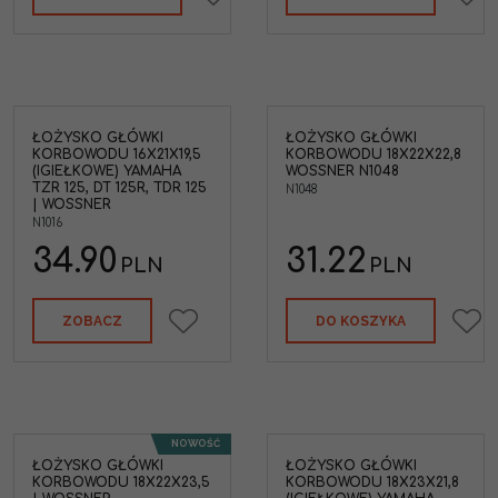
ŁOŻYSKO GŁÓWKI
ŁOŻYSKO GŁÓWKI
Wossner łożysko główki
KORBOWODU 16X21X19,5
KORBOWODU 18X22X22,8
korbowodu 18x22x22,8
(IGIEŁKOWE) YAMAHA
WOSSNER N1048
Wossner
TZR 125, DT 125R, TDR 125
N1048
Średnica wewnętrzna
:
| WOSSNER
18mm
N1016
Średnica zewnętrzna
:
34.90
22mm
31.22
PLN
PLN
ZOBACZ
DO KOSZYKA
NOWOŚĆ
ŁOŻYSKO GŁÓWKI
ŁOŻYSKO GŁÓWKI
wki
KORBOWODU 18X22X23,5
KORBOWODU 18X23X21,8
 |