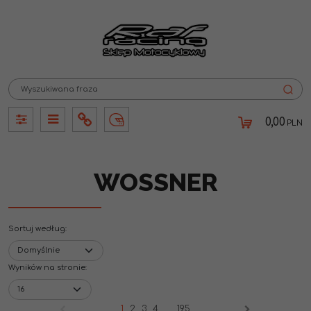
0,00
PLN
Panel
Panel
Info
Lang
WOSSNER
Sortuj według
:
Wyników na stronie
:
1
2
3
4
...
195