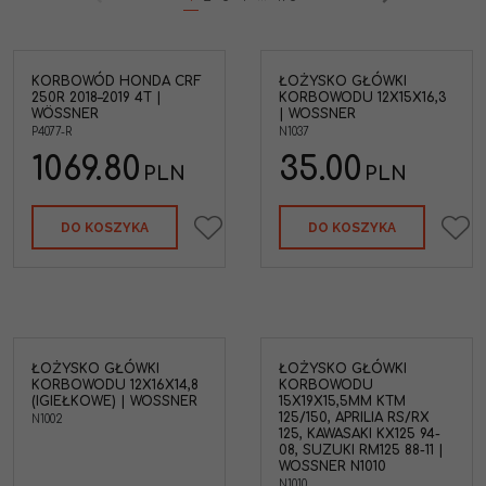
KORBOWÓD HONDA CRF
ŁOŻYSKO GŁÓWKI
ony
Wossner N1037 Łożysko
250R 2018–2019 4T |
KORBOWODU 12X15X16,3
CRF
główki korbowodu
WÖSSNER
| WOSSNER
12X15X16,3
P4077-R
N1037
Średnica wewnętrzna
:
12mm
1069.80
35.00
PLN
PLN
Średnica zewnętrzna
:
15mm
Marka pojazdu
:
KTM
Odpowiednik
:
93310-11268
DO KOSZYKA
DO KOSZYKA
 MX
DA
y
ŁOŻYSKO GŁÓWKI
ŁOŻYSKO GŁÓWKI
KORBOWODU 12X16X14,8
KORBOWODU
(IGIEŁKOWE) | WOSSNER
15X19X15,5MM KTM
125/150, APRILIA RS/RX
N1002
125, KAWASAKI KX125 94-
08, SUZUKI RM125 88-11 |
WOSSNER N1010
N1010