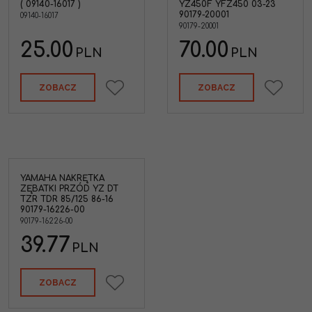
( 09140-16017 )
YZ450F YFZ450 03-23
klucz 30mm WR450F
KI
90179-20001
09140-16017
YZ450F '03-23 YFZ450 '04-13
90179-20001
Marka pojazdu
:
YAMAHA
25.00
70.00
PLN
PLN
ZOBACZ
ZOBACZ
YAMAHA NAKRĘTKA
ZĘBATKI PRZÓD YZ DT
TZR TDR 85/125 86-16
90179-16226-00
Z125
90179-16226-00
125
39.77
PLN
AHA
ZOBACZ