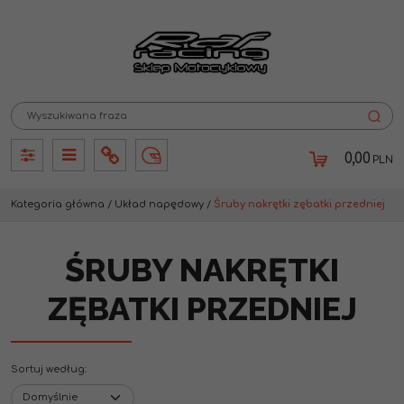
0,00
PLN
Panel
Panel
Info
Lang
Kategoria główna
/
Układ napędowy
/
Śruby nakrętki zębatki przedniej
ŚRUBY NAKRĘTKI
ZĘBATKI PRZEDNIEJ
Sortuj według
: