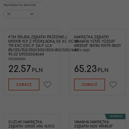
Wyników na stronie
:
KTM ŚRUBA ZĘBATKI PRZEDNIEJ
NAKRĘTKA ZĘBATKI
ba
Yamaha 90179-18001
M10X18 10.9 Z PODKŁADKĄ SX XC XC-W
YAMAHA YZ125 YZ250F
x18
Nakrętka zębatki YZ125
TPI EXC EXC-F SX-F LC4
WR250F 18X1M 90179-18001
YZ250F WR250F 18x1m
85/125/150/250/300/350/450/500/640
90179-18001
250
Marka pojazdu
:
YAMAHA
95-22 59033034044
XC-
Gwint
:
M18x1mm
59033034044
SX-
0
22.57
65.23
PLN
PLN
5-22
ZOBACZ
ZOBACZ
NOWOŚĆ
SUZUKI NAKRĘTKA
YAMAHA NAKRĘTKA
ki
Yamaha 90179-20001
ZĘBATKI GN125 M16 16X1,5
ZĘBATKI M20 WR450F
Nakrętka zębatki M20 na