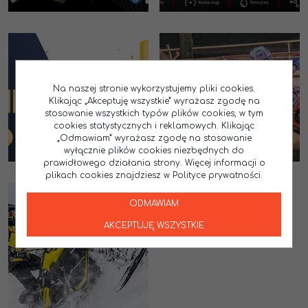
Na naszej stronie wykorzystujemy pliki cookies.
Klikając „Akceptuję wszystkie” wyrażasz zgodę na
stosowanie wszystkich typów plików cookies, w tym
cookies statystycznych i reklamowych. Klikając
„Odmawiam” wyrażasz zgodę na stosowanie
wyłącznie plików cookies niezbędnych do
prawidłowego działania strony. Więcej informacji o
plikach cookies znajdziesz w Polityce prywatności.
ODMAWIAM
AKCEPTUJĘ WSZYSTKIE