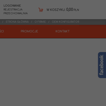
LOGOWANIE
0,00
REJESTRACJA
W KOSZYKU:
PLN
PRZECHOWALNIA
STRONA GŁÓWNA
O FIRMIE
OEM KONFIGURATOR
CI
PROMOCJE
KONTAKT