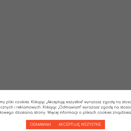
my pliki cookies. Klikając „Akceptuję wszystkie” wyrażasz zgodę na sto
tycznych i reklamowych. Klikając „Odmawiam” wyrażasz zgodę na stoso
wego działania strony. Więcej informacji o plikach cookies znajdziesz
ODMAWIAM
AKCEPTUJĘ WSZYSTKIE