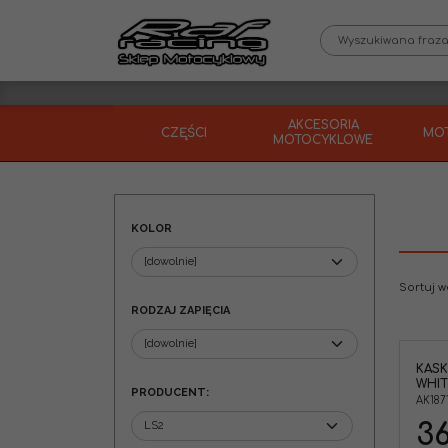
AKCESORIA
CZĘŚCI
MO
MOTOCYKLOWE
KOLOR
Sortuj 
RODZAJ ZAPIĘCIA
KASK
Kask otwarty LS2 OF570 Verso Spin
WHIT
z blendą, biało -czarny , wygodną
PRODUCENT
:
wyściółką gwarantuje komfort jazdy.
AK187
Kolor
:
Biały,Czarny
36
Rodzaj zapięcia
:
MIKROMETRYCZNE