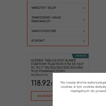
WARSZTAT I SKLEP
ZAWIESZENIE I UKŁAD
KIEROWNICZY
SAMOCHODOWE
KONTAKT
NOWOŚĆ
ACERBIS TABLICA POD NUMER
STARTOWY PLASTRON KTM SX SX-F
XC XC-F 125/150/250/300/350/450
19-22 POMARAŃCZOWY
0023496.011.016
118.92
Na naszej stronie wykorzystuje
PLN
cookies, w tym cookies statys
niezbędnych do prawidło
DO KOSZYKA