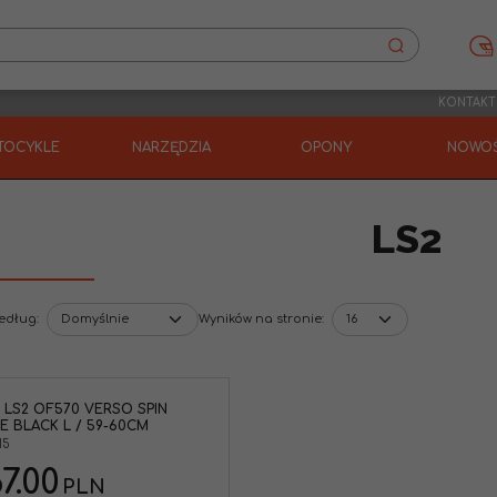
KONTAKT
TOCYKLE
NARZĘDZIA
OPONY
NOWOŚ
LS2
według
:
Wyników na stronie
:
 LS2 OF570 VERSO SPIN
E BLACK L / 59-60CM
15
7.00
PLN