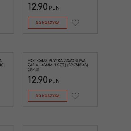
12.90
PLN
DO KOSZYKA
A
HOT CAMS PŁYTKA ZAWOROWA
40)
7,48 X 1,45MM (1 SZT.) (5PK748145)
748/145
12.90
PLN
DO KOSZYKA