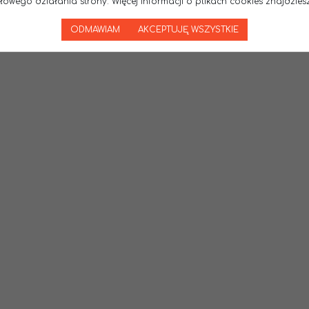
wego działania strony. Więcej informacji o plikach cookies znajdziesz
ODMAWIAM
AKCEPTUJĘ WSZYSTKIE