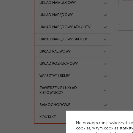
UKŁAD HAMULCOWY
UKŁAD NAPĘDOWY
UKŁAD NAPĘDOWY ATV / UTV
UKŁAD NAPĘDOWY SKUTER
UKŁAD PALIWOWY
UKŁAD ROZRUCHOWY
WARSZTAT I SKLEP
ZAWIESZENIE I UKŁAD
KIEROWNICZY
SAMOCHODOWE
KONTAKT
Na naszej stronie wykorzystuje
cookies, w tym cookies statys