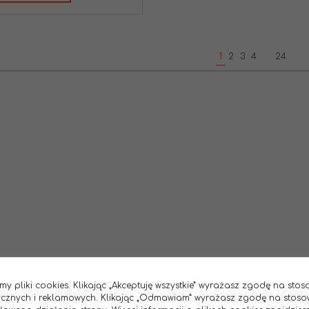
1
2
3
4
...
24
my pliki cookies. Klikając „Akceptuję wszystkie” wyrażasz zgodę na sto
tycznych i reklamowych. Klikając „Odmawiam” wyrażasz zgodę na stoso