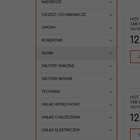
NADWOZIE
ODZIEŻ I OCHRANIACZE
HOT
7,48 
OPONY
748/18
12
ROWEROWE
SILNIK
SKUTERY ŚNIEŻNE
SKUTERY WODNE
TECHNIKA
HOT
7,48 
UKLAD WYDECHOWY
748/1
12
UKŁAD CHŁODZENIA
UKŁAD ELEKTRYCZNY