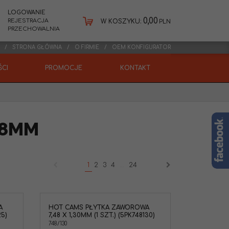
LOGOWANIE
0,00
REJESTRACJA
W KOSZYKU:
PLN
PRZECHOWALNIA
STRONA GŁÓWNA
O FIRMIE
OEM KONFIGURATOR
CI
PROMOCJE
KONTAKT
48MM
1
2
3
4
...
24
A
HOT CAMS PŁYTKA ZAWOROWA
25)
7,48 X 1,30MM (1 SZT.) (5PK748130)
748/130