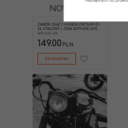
niezbędnych do prawidło
NOWOŚCI
NOWOŚĆ
ZAWÓR SSĄCY HONDA CRF150R 07-
26 STALOWY | OEM 14711-KSE-670
14711-KSE-670
149.00
PLN
DO KOSZYKA