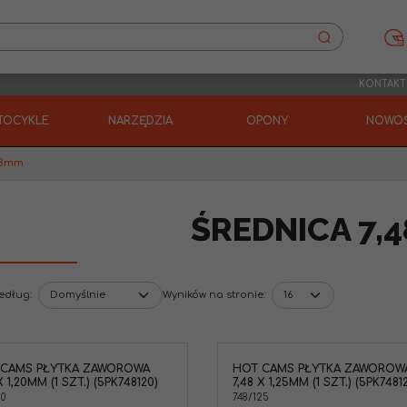
KONTAKT
TOCYKLE
NARZĘDZIA
OPONY
NOWOŚ
48mm
ŚREDNICA 7,
według
:
Wyników na stronie
:
 CAMS PŁYTKA ZAWOROWA
HOT CAMS PŁYTKA ZAWOROW
X 1,20MM (1 SZT.) (5PK748120)
7,48 X 1,25MM (1 SZT.) (5PK7481
20
748/125