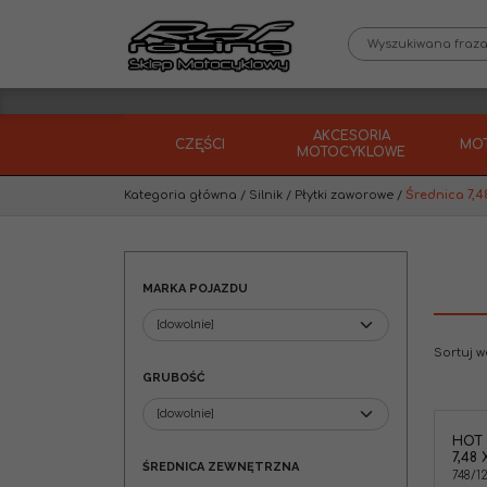
AKCESORIA
CZĘŚCI
MO
MOTOCYKLOWE
Kategoria główna
/
Silnik
/
Płytki zaworowe
/
Średnica 7,
MARKA POJAZDU
Sortuj 
GRUBOŚĆ
HOT
7,48 
ŚREDNICA ZEWNĘTRZNA
748/1