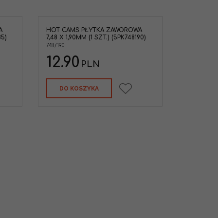
A
HOT CAMS PŁYTKA ZAWOROWA
85)
7,48 X 1,90MM (1 SZT.) (5PK748190)
748/190
12.90
PLN
DO KOSZYKA