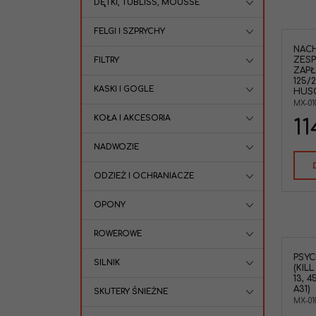
DĘTKI, TUBLISS, MOUSSE
FELGI I SZPRYCHY
NAC
Nachman MX-01024 Przełącznik
ZESP
FILTRY
zespolony zapłonu świateł sygnału
ZAPŁ
na kierownice KTM
125/
EXC125/200/250/300 '98-15 EXC-
KASKI I GOGLE
HUSQ
F250/350 '06-15 Husqvarna Gas Gas (
MX-01
OEM: 50311070000 )
KOŁA I AKCESORIA
11
NADWOZIE
ODZIEŻ I OCHRANIACZE
OPONY
ROWEROWE
PSYC
SILNIK
(KIL
13, 
A31)
SKUTERY ŚNIEŻNE
MX-01