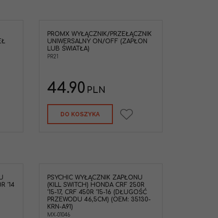
PROMX WYŁĄCZNIK/PRZEŁĄCZNIK
EŁ
UNIWERSALNY ON/OFF (ZAPŁON
LUB ŚWIATŁA)
PR21
44.90
PLN
DO KOSZYKA
U
PSYCHIC WYŁĄCZNIK ZAPŁONU
R '14
(KILL SWITCH) HONDA CRF 250R
'15-17, CRF 450R '15-16 (DŁUGOŚĆ
PRZEWODU 46,5CM) (OEM: 35130-
KRN-A91)
MX-01046