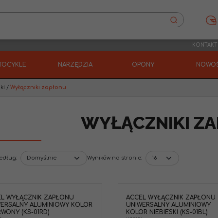
KONTAKT
TOCYKLE
NARZĘDZIA
OPONY
NOWOŚ
ki
/
Wyłączniki zapłonu
WYŁĄCZNIKI Z
według
:
Wyników na stronie
:
L WYŁĄCZNIK ZAPŁONU
ACCEL WYŁĄCZNIK ZAPŁONU
ERSALNY ALUMINIOWY KOLOR
UNIWERSALNY ALUMINIOWY
WONY (KS-01RD)
KOLOR NIEBIESKI (KS-01BL)