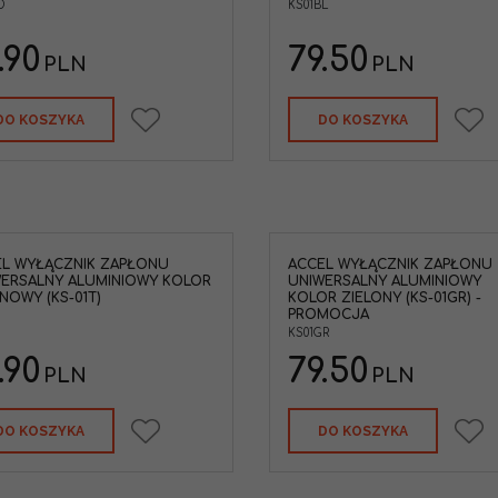
D
KS01BL
.90
79.50
PLN
PLN
DO KOSZYKA
DO KOSZYKA
L WYŁĄCZNIK ZAPŁONU
ACCEL WYŁĄCZNIK ZAPŁONU
ERSALNY ALUMINIOWY KOLOR
UNIWERSALNY ALUMINIOWY
NOWY (KS-01T)
KOLOR ZIELONY (KS-01GR) -
PROMOCJA
KS01GR
.90
79.50
PLN
PLN
DO KOSZYKA
DO KOSZYKA