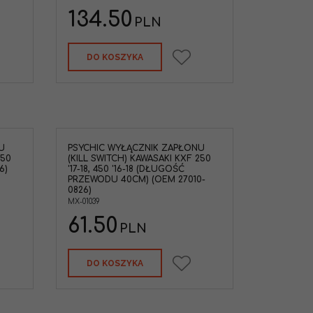
134.50
PLN
DO KOSZYKA
U
PSYCHIC WYŁĄCZNIK ZAPŁONU
250
(KILL SWITCH) KAWASAKI KXF 250
6)
'17-18, 450 '16-18 (DŁUGOŚĆ
PRZEWODU 40CM) (OEM 27010-
0826)
MX-01039
61.50
PLN
DO KOSZYKA