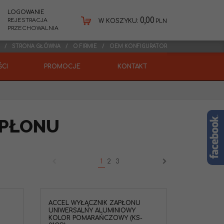
LOGOWANIE
0,00
REJESTRACJA
W KOSZYKU:
PLN
PRZECHOWALNIA
STRONA GŁÓWNA
O FIRMIE
OEM KONFIGURATOR
CI
PROMOCJE
KONTAKT
APŁONU
1
2
3
ACCEL WYŁĄCZNIK ZAPŁONU
UNIWERSALNY ALUMINIOWY
KOLOR POMARAŃCZOWY (KS-