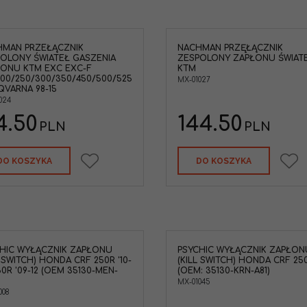
HMAN PRZEŁĄCZNIK
NACHMAN PRZĘŁĄCZNIK
Nachman przęłącznik zespolony
OLONY ŚWIATEŁ GASZENIA
ZESPOLONY ZAPŁONU ŚWIAT
zapłonu świateł , sygnału , na
ONU KTM EXC EXC-F
KTM
kierownice KTM EXC 125/200/250/300
200/250/300/350/450/500/525
MX-01027
(TPI) '15-20, EXCF 250/350/450/500 '15-
VARNA 98-15
20, FREERIDE 250/350 '15-19 (
024
78111070000 )
4.50
144.50
PLN
PLN
DO KOSZYKA
DO KOSZYKA
HIC WYŁĄCZNIK ZAPŁONU
PSYCHIC WYŁĄCZNIK ZAPŁON
L SWITCH) HONDA CRF 250R '10-
(KILL SWITCH) HONDA CRF 250
450R '09-12 (OEM 35130-MEN-
(OEM: 35130-KRN-A81)
MX-01045
008