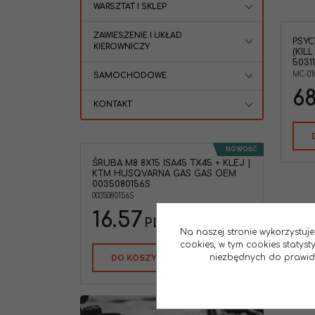
WARSZTAT I SKLEP
ZAWIESZENIE I UKŁAD
PSYC
KIEROWNICZY
(KIL
5031
MC-01
SAMOCHODOWE
68
KONTAKT
NOWOŚĆ
ŚRUBA M8 8X15 ISA45 TX45 + KLEJ |
KTM HUSQVARNA GAS GAS OEM
0035080156S
0035080156S
16.57
PLN
Na naszej stronie wykorzystuje
cookies, w tym cookies statys
niezbędnych do prawidło
DO KOSZYKA