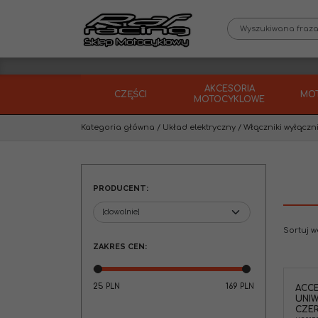
AKCESORIA
CZĘŚCI
MO
MOTOCYKLOWE
Kategoria główna
/
Układ elektryczny
/
Włączniki wyłączni
PRODUCENT
:
Sortuj 
ZAKRES CEN
:
25
169
PLN
PLN
ACCE
UNIW
CZER