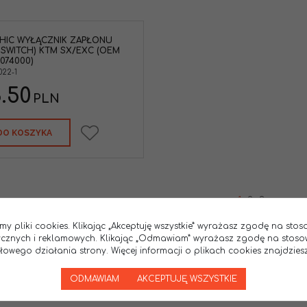
HIC WYŁĄCZNIK ZAPŁONU
L SWITCH) KTM SX/EXC (OEM
1074000)
022-1
.50
PLN
DO KOSZYKA
1
2
3
my pliki cookies. Klikając „Akceptuję wszystkie” wyrażasz zgodę na sto
tycznych i reklamowych. Klikając „Odmawiam” wyrażasz zgodę na stoso
wego działania strony. Więcej informacji o plikach cookies znajdziesz
ODMAWIAM
AKCEPTUJĘ WSZYSTKIE