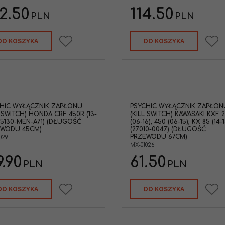
2.50
114.50
PLN
PLN
DO KOSZYKA
DO KOSZYKA
HIC WYŁĄCZNIK ZAPŁONU
PSYCHIC WYŁĄCZNIK ZAPŁON
L SWITCH) HONDA CRF 450R (13-
(KILL SWITCH) KAWASAKI KXF 
(35130-MEN-A71) (DŁUGOŚĆ
(06-16), 450 (06-15), KX 85 (14-1
EWODU 45CM)
(27010-0047) (DŁUGOŚĆ
PRZEWODU 67CM)
029
MX-01026
9.90
61.50
PLN
PLN
DO KOSZYKA
DO KOSZYKA