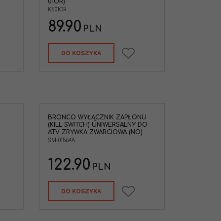
01OR)
KS01OR
89.90
PLN
DO KOSZYKA
BRONCO WYŁĄCZNIK ZAPŁONU
(KILL SWITCH) UNIWERSALNY DO
ATV ZRYWKA ZWARCIOWA (NO)
SM-01564A
122.90
PLN
DO KOSZYKA