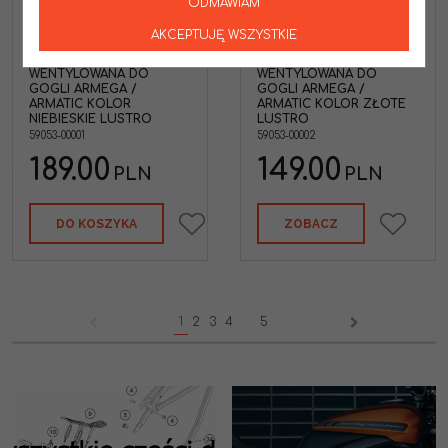
ODMAWIAM
DUAL PANE VENTED
DUAL PANE VENTED
MIRROR BLUE LENS -
MIRROR GOLD LENS -
AKCEPTUJĘ WSZYSTKIE
SZYBA/SZYBKA/SZYBKA
SZYBA/SZYBKA/SZYBKA
PODWÓJNA
PODWÓJNA
WENTYLOWANA DO
WENTYLOWANA DO
GOGLI ARMEGA /
GOGLI ARMEGA /
ARMATIC KOLOR
ARMATIC KOLOR ZŁOTE
NIEBIESKIE LUSTRO
LUSTRO
59053-00001
59053-00002
189.00
149.00
PLN
PLN
DO KOSZYKA
ZOBACZ
1
2
3
4
...
5