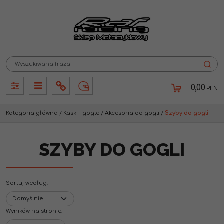
0,00
PLN
Panel
Panel
Info
Lang
Kategoria główna
/
Kaski i gogle
/
Akcesoria do gogli
/
Szyby do gogli
SZYBY DO GOGLI
Sortuj według
:
Wyników na stronie
: