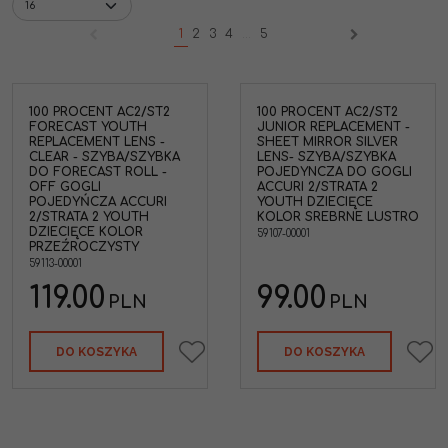
1
2
3
4
...
5
100 PROCENT AC2/ST2
100 PROCENT AC2/ST2
FORECAST YOUTH
JUNIOR REPLACEMENT -
REPLACEMENT LENS -
SHEET MIRROR SILVER
CLEAR - SZYBA/SZYBKA
LENS- SZYBA/SZYBKA
DO FORECAST ROLL -
POJEDYNCZA DO GOGLI
OFF GOGLI
ACCURI 2/STRATA 2
POJEDYŃCZA ACCURI
YOUTH DZIECIĘCE
2/STRATA 2 YOUTH
KOLOR SREBRNE LUSTRO
DZIECIĘCE KOLOR
59107-00001
PRZEŹROCZYSTY
59113-00001
119.00
99.00
PLN
PLN
DO KOSZYKA
DO KOSZYKA