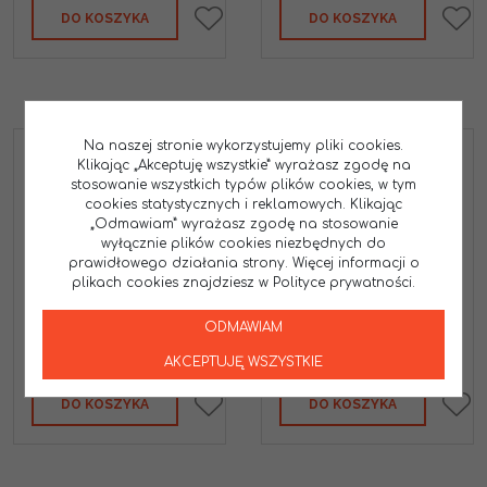
DO KOSZYKA
DO KOSZYKA
Na naszej stronie wykorzystujemy pliki cookies.
DOMINO MANETKI (GRIPY)
DOMINO MANETKI (GRIPY)
Klikając „Akceptuję wszystkie” wyrażasz zgodę na
OFF ROAD D-LOCK NA
OFF ROAD
stosowanie wszystkich typów plików cookies, w tym
JEDNĄ LINKE 2T (Z
DWUSKŁADNIKOWE
cookies statystycznych i reklamowych. Klikając
ADAPTERAMI ROLGAZU -
(A260) KOLOR CZARNY/
„Odmawiam” wyrażasz zgodę na stosowanie
KTM, HUSQVARNA,
ŻÓŁTY
GASGAS, HONDA,
wyłącznie plików cookies niezbędnych do
A26041C5200A7-0
KAWASAKI, SUZUKI,
prawidłowego działania strony. Więcej informacji o
YAMAHA I INNE) KOLOR
plikach cookies znajdziesz w Polityce prywatności.
SZARY
D10046C5200H7-0
ODMAWIAM
112.50
79.00
PLN
PLN
AKCEPTUJĘ WSZYSTKIE
DO KOSZYKA
DO KOSZYKA