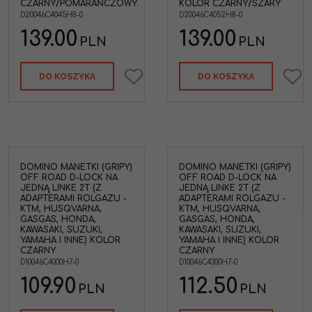
CZARNY/POMARAŃCZOWY
KOLOR CZARNY/SZARY
D20046C4045H8-0
D20046C4052H8-0
139.00
139.00
PLN
PLN
DO KOSZYKA
DO KOSZYKA
DOMINO MANETKI (GRIPY)
DOMINO MANETKI (GRIPY)
OFF ROAD D-LOCK NA
OFF ROAD D-LOCK NA
JEDNĄ LINKE 2T (Z
JEDNĄ LINKE 2T (Z
ADAPTERAMI ROLGAZU -
ADAPTERAMI ROLGAZU -
KTM, HUSQVARNA,
KTM, HUSQVARNA,
GASGAS, HONDA,
GASGAS, HONDA,
KAWASAKI, SUZUKI,
KAWASAKI, SUZUKI,
YAMAHA I INNE) KOLOR
YAMAHA I INNE) KOLOR
CZARNY
CZARNY
D10046C4000H7-0
D10046C4300H7-0
109.90
112.50
PLN
PLN