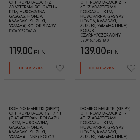
OFF ROAD D-LOCK (Z
OFF ROAD D-LOCK 2T /
ADAPTERAMI ROLGAZU -
4T (Z ADAPTERAMI
KTM, HUSQVARNA,
ROLGAZU - KTM,
GASGAS, HONDA,
HUSQVARNA, GASGAS,
KAWASAKI, SUZUKI,
HONDA, KAWASAKI,
YAMAHA) KOLOR SZARY
SUZUKI, YAMAHA I INNE)
KOLOR
D10046C5200A9-0
CZARNY/CZERWONY
D20046C4042H8-0
119.00
139.00
PLN
PLN
DO KOSZYKA
DO KOSZYKA
DOMINO MANETKI (GRIPY)
DOMINO MANETKI (GRIPY)
OFF ROAD D-LOCK 2T / 4T
OFF ROAD D-LOCK 2T /
(Z ADAPTERAMI ROLGAZU
4T (Z ADAPTERAMI
- KTM, HUSQVARNA,
ROLGAZU - KTM,
GASGAS, HONDA,
HUSQVARNA, GASGAS,
KAWASAKI, SUZUKI,
HONDA, KAWASAKI,
YAMAHA I INNE) KOLOR
SUZUKI, YAMAHA I INNE)