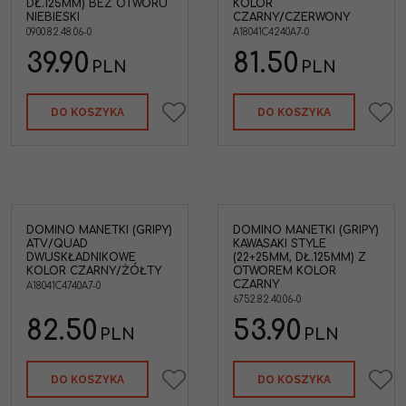
DŁ.125MM) BEZ OTWORU
KOLOR
NIEBIESKI
CZARNY/CZERWONY
0900.82.48.06-0
A18041C4240A7-0
39.90
81.50
PLN
PLN
DO KOSZYKA
DO KOSZYKA
DOMINO MANETKI (GRIPY)
DOMINO MANETKI (GRIPY)
ATV/QUAD
KAWASAKI STYLE
DWUSKŁADNIKOWE
(22+25MM, DŁ.125MM) Z
KOLOR CZARNY/ŻÓŁTY
OTWOREM KOLOR
CZARNY
A18041C4740A7-0
6752.82.40.06-0
82.50
53.90
PLN
PLN
DO KOSZYKA
DO KOSZYKA