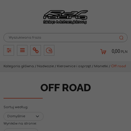
0,00
PLN
Panel
Panel
Info
Lang
Kategoria główna
/
Nadwozie
/
Kierownice i osprzęt
/
Manetki
/
Off road
OFF ROAD
Sortuj według
:
Wyników na stronie
: