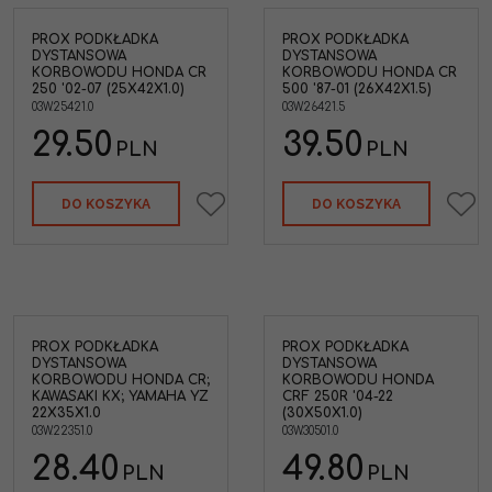
PROX PODKŁADKA
PROX PODKŁADKA
DYSTANSOWA
DYSTANSOWA
KORBOWODU HONDA CR
KORBOWODU HONDA CR
250 '02-07 (25X42X1.0)
500 '87-01 (26X42X1.5)
03W.25421.0
03W.26421.5
29.50
39.50
PLN
PLN
DO KOSZYKA
DO KOSZYKA
PROX PODKŁADKA
PROX PODKŁADKA
DYSTANSOWA
DYSTANSOWA
KORBOWODU HONDA CR;
KORBOWODU HONDA
KAWASAKI KX; YAMAHA YZ
CRF 250R '04-22
22X35X1.0
(30X50X1.0)
03W.22351.0
03W.30501.0
28.40
49.80
PLN
PLN