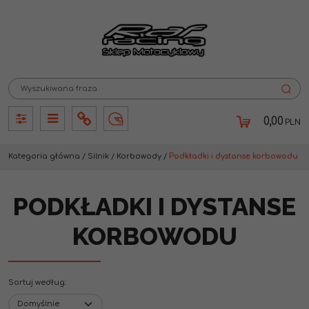
0,00
PLN
Panel
Panel
Info
Lang
Kategoria główna
/
Silnik
/
Korbowody
/
Podkładki i dystanse korbowodu
PODKŁADKI I DYSTANSE
KORBOWODU
Sortuj według
: