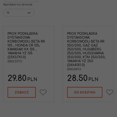
Wyników na stronie
:
PROX PODKŁADKA
PROX PODKŁADKA
DYSTANSOWA
DYSTANSOWA
KORBOWODU BETA RR
KORBOWODU BETA RR
125 , HONDA CR 125,
250/300, GAZ GAZ
KAWASAKI KX 125 ,
250/300, HUSABERG
YAMAHA YZ 125
250/300, HUSQVARNA
(22X37X1.0)
250/300, KTM 250/300,
YAMAHA YZ 250
03W.22371.0
(24X41X1.0)
03W.24411.0
29.80
28.50
PLN
PLN
ZOBACZ
DO KOSZYKA