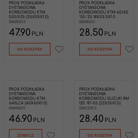
PROX PODKŁADKA
PROX PODKŁADKA
DYSTANSOWA
DYSTANSOWA
KORBOWODU KTM
KORBOWODU KTM 60/65
520/525 (35X55X1.0)
'00-'23 18X33.5X1.0
03W.35551.0
03W.18331.0
47.90
28.50
PLN
PLN
DO KOSZYKA
DO KOSZYKA
PROX PODKŁADKA
PROX PODKŁADKA
DYSTANSOWA
DYSTANSOWA
KORBOWODU KTM
KORBOWODU SUZUKI RM
640LC4 (40X60X1.0)
125 '87-03 (22X35X1.5)
03W.40601.0
03W.22351.5
46.90
28.40
PLN
PLN
ZOBACZ
DO KOSZYKA