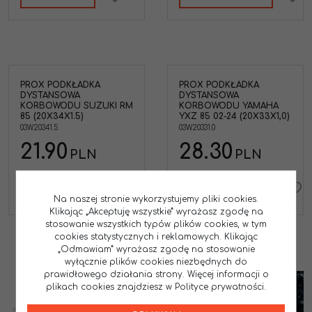
PROX PODKŁADKA
PROX PODKŁADKA
DYSTANSOWA
DYSTANSOWA
KORBOWODU SUZUKI RM
KORBOWODU YAMAHA
85 (20X34X1.5)
YXZ 85 02-24 (20X33X1,0)
03W.20341.5
03W.20331.0
21.90
28.30
PLN
PLN
DO KOSZYKA
DO KOSZYKA
Na naszej stronie wykorzystujemy pliki cookies.
Klikając „Akceptuję wszystkie” wyrażasz zgodę na
stosowanie wszystkich typów plików cookies, w tym
cookies statystycznych i reklamowych. Klikając
„Odmawiam” wyrażasz zgodę na stosowanie
wyłącznie plików cookies niezbędnych do
prawidłowego działania strony. Więcej informacji o
plikach cookies znajdziesz w Polityce prywatności.