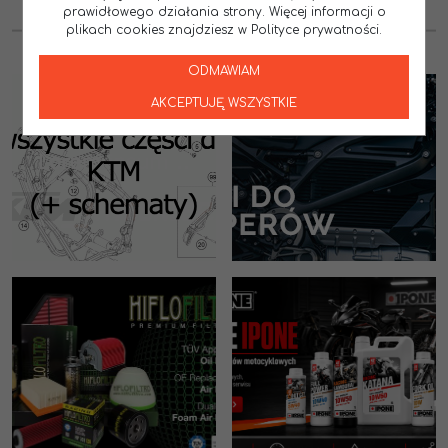
1
2
3
4
...
31
prawidłowego działania strony. Więcej informacji o
plikach cookies znajdziesz w Polityce prywatności.
ODMAWIAM
AKCEPTUJĘ WSZYSTKIE