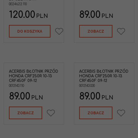
0F
Kolor
:
Czarny
0024622.110
21-
120.00
89.00
PLN
PLN
GAS
DO KOSZYKA
ZOBACZ
ACERBIS BŁOTNIK PRZÓD
ACERBIS BŁOTNIK PRZÓD
tnik
Acerbis 0013143.030 Błotnik
HONDA CRF250R 10-13
HONDA CRF250R 10-13
'10-
przód Honda CRF250R '10-
CRF450F 09-12
CRF450F 09-12
rwony
13 CRF450F '09-12 Biały
0013143.110
0013143.030
DA
Marka pojazdu
:
HONDA
Kolor
:
Biały
89.00
89.00
PLN
PLN
ZOBACZ
ZOBACZ