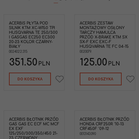
ACERBIS PŁYTA POD
ACERBIS ZESTAW
yta
Acerbis 0020079 Zestaw
SILNIK KTM XC-W150 TPI
MONTAŻOWY OSŁONY
montażowy osłony tarczy
HUSQVARNA TE 250/300
TARCZY HAMULCA
hamulcowej przedniej X-
I GASGAS EC250 EC300
PRZÓD X-BRAKE KTM SX
-23
Brake 245mm KTM
20-23 KOLOR CZARNY-
SX-F EXC EXC-F
0 I
EXC125 EXC250 EXC-F250
BIAŁY
HUSQVARNA TE FC 04-15
EXC-F450 SX125 SX150
0024022.315
0020079.
SX250 SX-F250 SX-F350
SX-F450 Husqvarna TE125
351.50
125.00
PLN
PLN
TE250 TE300 FC250 FC450
'04-15
S
Marka pojazdu
:
DO KOSZYKA
DO KOSZYKA
rny
KTM,HUSQVARNA
Średnica wewnętrzna
:
26mm
ACERBIS BŁOTNIK PRZÓD
ACERBIS BŁOTNIK PRZÓD
tnik
Acerbis 0013143.090 Błotnik
GAS GAS EC ECF MC MCF
HONDA CRF250R '10-13
50
przód Honda CRF250R '10-
EX EXF
CRF450F '09-12
13 CRF450F '09-12 Czarny
125/250/300/350/450 21-
0013143.090
Marka pojazdu
:
HONDA
23 CZERWONY