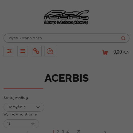
0,00
PLN
Panel
Panel
Info
Lang
ACERBIS
Sortuj według
:
Wyników na stronie
:
1
2
3
4
...
31