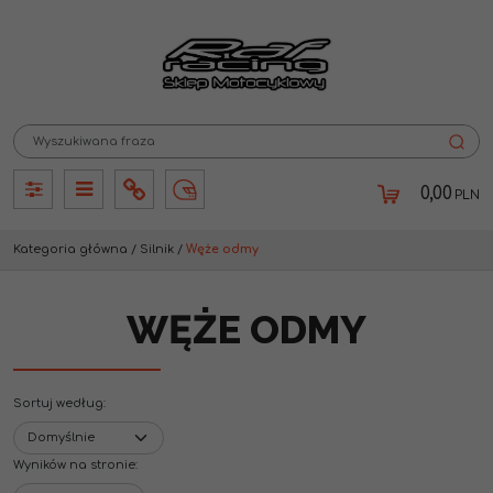
0,00
PLN
Panel
Panel
Info
Lang
Kategoria główna
/
Silnik
/
Węże odmy
WĘŻE ODMY
Sortuj według
:
Wyników na stronie
: