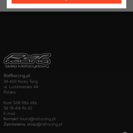
RafRacing.pl
34-400 Nowy Targ
ul. Ludźmierska 44
Polska
Kom: 508 086 686
Tel: 18 414 96 42
E-mail
Kontakt:
biuro@rafracing.pl
Zamówienia
:
sklep@rafracing.pl