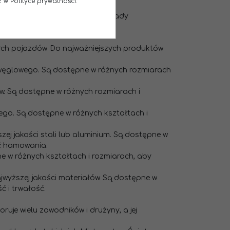
 w Polityce prywatności.
anii. Firma posiada również zakłady
nych pojazdów. Do najważniejszych produktów
a węglowego. Są dostępne w różnych rozmiarach
ów. Są dostępne w różnych rozmiarach i
ego. Są dostępne w różnych kształtach i
ej jakości stali lub aluminium. Są dostępne w
ć hamowania.
e w różnych kształtach i rozmiarach, aby
yższej jakości materiałów. Są dostępne w
 i trwałość.
uje wielu zawodników i drużyny, a jej