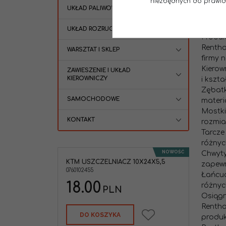
niezbędnych do prawidło
zawodn
UKŁAD PALIWOWY
Główna
produk
UKŁAD ROZRUCHOWY
Produk
Rentha
WARSZTAT I SKLEP
firmy n
Kierow
ZAWIESZENIE I UKŁAD
KIEROWNICZY
i kszt
Zębatk
SAMOCHODOWE
materi
Mostki
KONTAKT
rozmia
Tarcze
różnyc
NOWOŚĆ
Chwyty
KTM USZCZELNIACZ 10X24X5,5
zapewn
0760102455
Łańcuc
18.00
różnyc
PLN
Osiągn
Rentha
DO KOSZYKA
produk