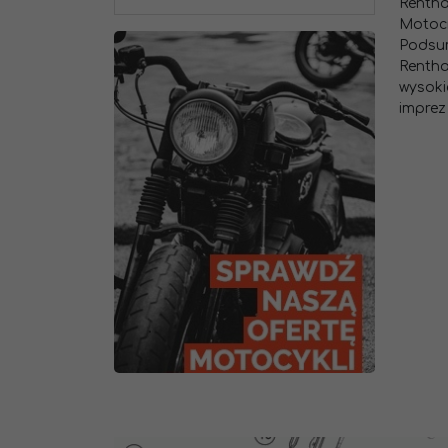
Rentha
Motocr
Podsu
Rentha
wysoki
imprez