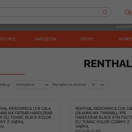
KONTAKT
TOCYKLE
NARZĘDZIA
OPONY
NOWOŚ
RENTHA
według
:
Wyników na stronie
:
HAL KIEROWNICA 1,1/8 CALA
RENTHAL KIEROWNICA 1,1/8 CA
6MM) MX FATBAR HANDLEBAR
(28,6MM) MX TWINWALL 995
K ELI TOMAC BLACK KOLOR
HANDLEBAR BLACK KTM FACT
NY Z GĄBKĄ
ELI TOMAC KOLOR CZARNY Z
GĄBKĄ
-BK
995-01-BK-02-185