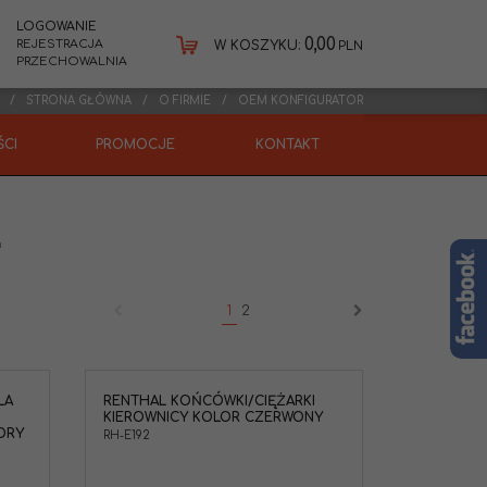
LOGOWANIE
0,00
REJESTRACJA
W KOSZYKU:
PLN
PRZECHOWALNIA
STRONA GŁÓWNA
O FIRMIE
OEM KONFIGURATOR
CI
PROMOCJE
KONTAKT
L
1
2
LA
RENTHAL KOŃCÓWKI/CIĘŻARKI
KIEROWNICY KOLOR CZERWONY
ORY
RH-E192