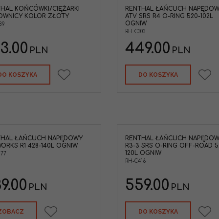
HAL KOŃCÓWKI/CIĘŻARKI
RENTHAL ŁAŃCUCH NAPĘDO
OWNICY KOLOR ZŁOTY
ATV SRS R4 O-RING 520-102L
OGNIW
89
RH-C303
3.00
449.00
PLN
PLN
DO KOSZYKA
DO KOSZYKA
THAL ŁAŃCUCH NAPĘDOWY
RENTHAL ŁAŃCUCH NAPĘDO
ORKS R1 428-140L OGNIW
R3-3 SRS O-RING OFF-ROAD 5
120L OGNIW
277
RH-C416
9.00
559.00
PLN
PLN
ZOBACZ
DO KOSZYKA