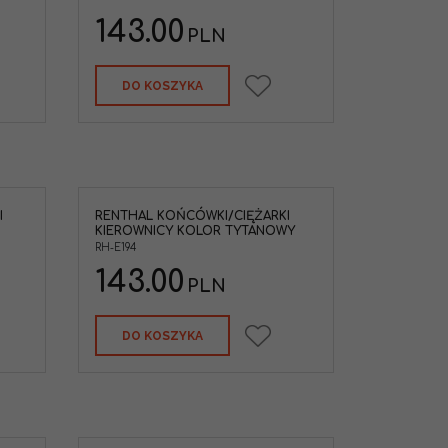
143.00
PLN
DO KOSZYKA
I
RENTHAL KOŃCÓWKI/CIĘŻARKI
KIEROWNICY KOLOR TYTANOWY
RH-E194
143.00
PLN
DO KOSZYKA