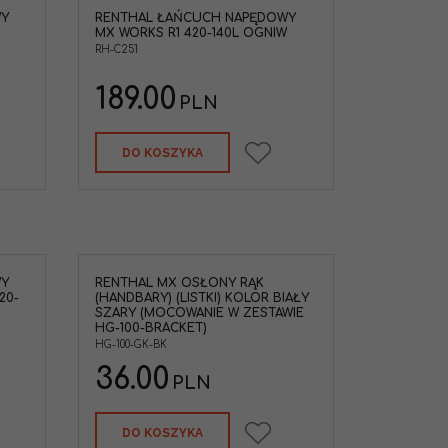
WY
RENTHAL ŁAŃCUCH NAPĘDOWY
MX WORKS R1 420-140L OGNIW
RH-C251
189.00
PLN
DO KOSZYKA
WY
RENTHAL MX OSŁONY RĄK
20-
(HANDBARY) (LISTKI) KOLOR BIAŁY
SZARY (MOCOWANIE W ZESTAWIE
HG-100-BRACKET)
HG-100-GK-BK
36.00
PLN
DO KOSZYKA