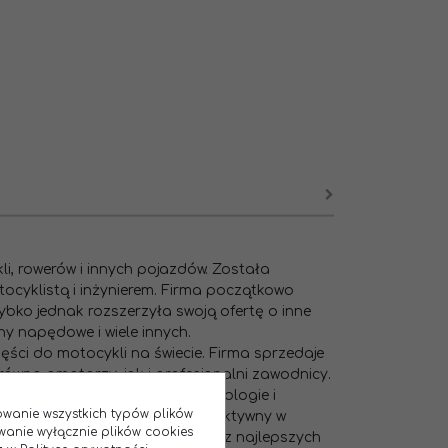
li, rowerów i innych pojazdów. Została
ocyklistą i inżynierem. Firma początkowo
bko jednak rozszerzyła swoją ofertę o inne
hy napędowe i wiele innych.
ęści do motocykli na świecie. Firma sprzedaje
równo amatorzy, jak i profesjonalni zawodnicy.
ystuje najnowocześniejsze technologie i
sowanie wszystkich typów plików
. Renthal jest również bardzo aktywny w
wanie wyłącznie plików cookies
 a jej produkty są używane przez najlepszych