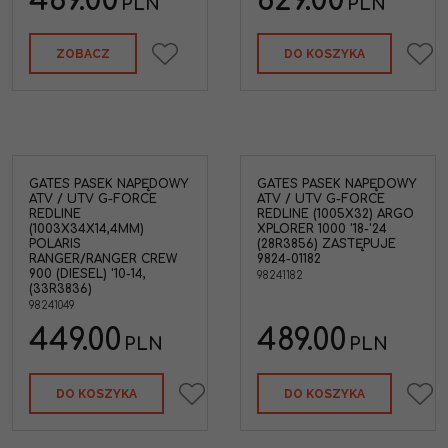
489.00
629.00
PLN
PLN
ZOBACZ
DO KOSZYKA
GATES PASEK NAPĘDOWY
GATES PASEK NAPĘDOWY
ATV / UTV G-FORCE
ATV / UTV G-FORCE
REDLINE
REDLINE (1005X32) ARGO
(1003X34X14,4MM)
XPLORER 1000 '18-'24
POLARIS
(28R3856) ZASTĘPUJE
RANGER/RANGER CREW
9824-01182
900 (DIESEL) '10-14,
98241182
(33R3836)
98241049
449.00
489.00
PLN
PLN
DO KOSZYKA
DO KOSZYKA