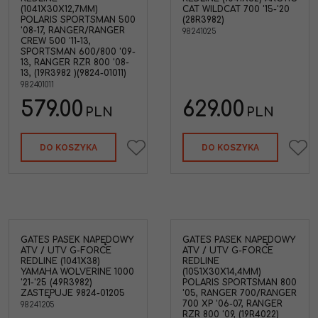
(1041X30X12,7MM)
CAT WILDCAT 700 '15-'20
POLARIS SPORTSMAN 500
(28R3982)
'08-17, RANGER/RANGER
98241025
CREW 500 '11-13,
SPORTSMAN 600/800 '09-
13, RANGER RZR 800 '08-
13, (19R3982 )(9824-01011)
982401011
579.00
629.00
PLN
PLN
DO KOSZYKA
DO KOSZYKA
GATES PASEK NAPĘDOWY
GATES PASEK NAPĘDOWY
ATV / UTV G-FORCE
ATV / UTV G-FORCE
REDLINE (1041X38)
REDLINE
YAMAHA WOLVERINE 1000
(1051X30X14,4MM)
'21-'25 (49R3982)
POLARIS SPORTSMAN 800
ZASTĘPUJE 9824-01205
'05, RANGER 700/RANGER
700 XP '06-07, RANGER
98241205
RZR 800 '09, (19R4022)