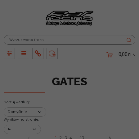
0,00
PLN
Panel
Panel
Info
Lang
GATES
Sortuj według
:
Wyników na stronie
:
1
2
3
4
...
13