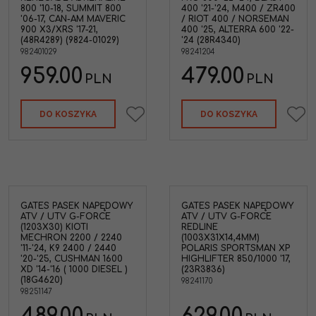
Odpowiednik
:
GATES
800 '10-18, SUMMIT 800
400 '21-'24, M400 / ZR400
40G4683,DAYCO
'06-17, CAN-AM MAVERIC
/ RIOT 400 / NORSEMAN
XTX5014,DAYCO
900 X3/XRS '17-21,
400 '25, ALTERRA 600 '22-
XTX5017,EPI SN705
(48R4289) (9824-01029)
'24 (28R4340)
ctic
Odpowiednik OEM: Arctic
982401029
98241204
627-
Cat
:
0627-021,0627-020,0627-
012,0627-009
959.00
479.00
PLN
PLN
DO KOSZYKA
DO KOSZYKA
GATES PASEK NAPĘDOWY
GATES PASEK NAPĘDOWY
ATV / UTV G-FORCE
ATV / UTV G-FORCE
(1203X30) KIOTI
REDLINE
MECHRON 2200 / 2240
(1003X31X14,4MM)
'11-'24, K9 2400 / 2440
POLARIS SPORTSMAN XP
'20-'25, CUSHMAN 1600
HIGHLIFTER 850/1000 '17,
XD '14-'16 ( 1000 DIESEL )
(23R3836)
(18G4620)
98241170
98251147