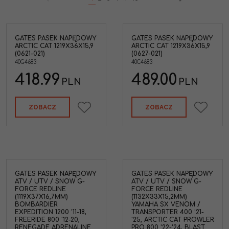
GATES PASEK NAPĘDOWY
GATES PASEK NAPĘDOWY
wy
Gates Pasek napędowy
ARCTIC CAT 1219X36X15,9
ARCTIC CAT 1219X36X15,9
h
do skuterów śnieżnych
(0621-021)
(0627-021)
Arctic Cat 1998-2008 (
40G4683
40C4683
1219x36x15,9MM)
COUGAR/EXT/F
418.99
489.00
7/JAG/KING
PLN
PLN
CAT/MOUNTAIN
ER
CAT/PANTERA/POWDER
THU
SPECIAL/SABERCAT/THU
ZOBACZ
ZOBACZ
NDERCAT/Z
370/440/ZL/ZR/ZRT
0/80
340/370/440/550/600/700/80
3)
0/900/1000 93-08 (40G4683)
20
0627-009 0627-012 0627-020
0627-021 9827-01025
IC
Marka pojazdu
:
ARCTIC
CAT
GATES PASEK NAPĘDOWY
GATES PASEK NAPĘDOWY
Typ Pojazdu
:
Skuter
ATV / UTV / SNOW G-
ATV / UTV / SNOW G-
Śnieżny
FORCE REDLINE
FORCE REDLINE
(1119X37X16,7MM)
Kategoria
:
Paski
(1132X33X15,2MM)
BOMBARDIER
YAMAHA SX VENOM /
napędowe SNOW
EXPEDITION 1200 '11-18,
TRANSPORTER 400 '21-
Szerokość
:
36mm
FREERIDE 800 '12-20,
'25, ARCTIC CAT PROWLER
Długość
:
1219mm
RENEGADE ADRENALINE
PRO 800 '22-'24, BLAST