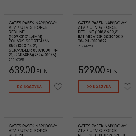
GATES PASEK NAPĘDOWY
GATES PASEK NAPĘDOWY
ATV / UTV G-FORCE
ATV / UTV G-FORCE
REDLINE
REDLINE (1018,3X33,3)
(1009X31X14,4MM)
IMTIMIDATOR GC1K 1000
POLARIS SPORTSMAN
'18-'24 (31R3892)
850/1000 '14-21,
98241220
SCRAMBLER 850/1000 '14-
21, (23R3856)(9824-01075)
982401075
639.00
529.00
PLN
PLN
DO KOSZYKA
DO KOSZYKA
GATES PASEK NAPĘDOWY
GATES PASEK NAPĘDOWY
ATV / UTV G-FORCE
ATV / UTV G-FORCE
REDLINE
REDLINE (1041X32) ARCTIC