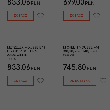
833.06
699.00
PLN
PLN
ZOBACZ
ZOBACZ
METZELER MOUSSE E-18
MICHELIN MOUSSE M14
H1-SUPER SOFT NA
130/80/90-18 140/80-18
ZAMÓWIENIE
CAI057337
9338100
833.06
745.80
PLN
PLN
ZOBACZ
DO KOSZYKA