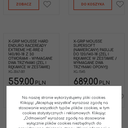
ZOBACZ
DO KOSZYKA
X-GRIP MOUSSE HARD
X-GRIP MOUSSE
ENDURO RACEREADY
SUPERSOFT
EXTREME HE-RRE-2
(NAWIERCANY) PASUJE
140/80-18 Z 30
DO 120/140-18 (ŻEL I
OTWORAMI - WYMAGANE
RĘKAWICE W ZESTAWIE /
DWA TRZYMAKI (ŻEL I
WYMAGANE DWA
RĘKAWICE W ZESTAWIE)
TRZYMAKI OPONY))
XG-3067-001
XG-1545
559.00
689.00
PLN
PLN
ZOBACZ
DO KOSZYKA
Na naszej stronie wykorzystujemy pliki cookies.
Klikając „Akceptuję wszystkie” wyrażasz zgodę na
stosowanie wszystkich typów plików cookies, w tym
cookies statystycznych i reklamowych. Klikając
„Odmawiam” wyrażasz zgodę na stosowanie
wyłącznie plików cookies niezbędnych do
1
2