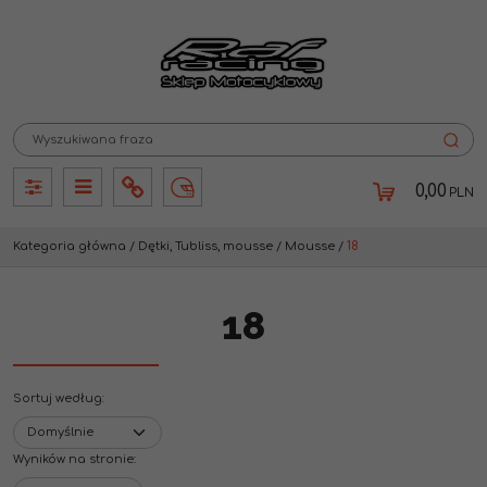
0,00
PLN
Panel
Panel
Info
Lang
Kategoria główna
/
Dętki, Tubliss, mousse
/
Mousse
/
18
18
Sortuj według
:
Wyników na stronie
: