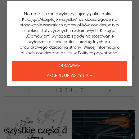
ALL BALLS ZESTAW
ALL BALLS ZESTAW
NAPRAWCZY ZAWORU AIR
NAPRAWCZY ZAWORU AIR
CUT KAWASAKI EL250 88-
CUT KAWASAKI KFX 700
Na naszej stronie wykorzystujemy pliki cookies.
94, EX250 NINJA 88-12
V-FORCE 04-09, KVF700
Klikając „Akceptuję wszystkie” wyrażasz zgodę na
PRAIRIE 04-06, KVF750
46-4040
stosowanie wszystkich typów plików cookies, w tym
BRUTE FORCE 05-06
cookies statystycznych i reklamowych. Klikając
46-4020
„Odmawiam” wyrażasz zgodę na stosowanie
88.90
108.50
wyłącznie plików cookies niezbędnych do
PLN
PLN
prawidłowego działania strony. Więcej informacji o
plikach cookies znajdziesz w Polityce prywatności.
DO KOSZYKA
DO KOSZYKA
ODMAWIAM
AKCEPTUJĘ WSZYSTKIE
1
2
3
4
...
5