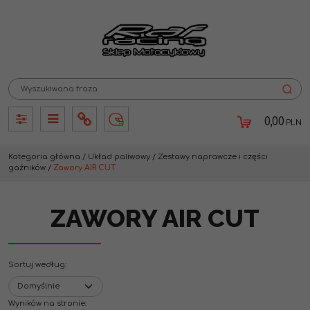
0,00
PLN
Panel
Panel
Info
Lang
Kategoria główna
/
Układ paliwowy
/
Zestawy naprawcze i części
gaźników
/
Zawory AIR CUT
ZAWORY AIR CUT
Sortuj według
:
Wyników na stronie
: