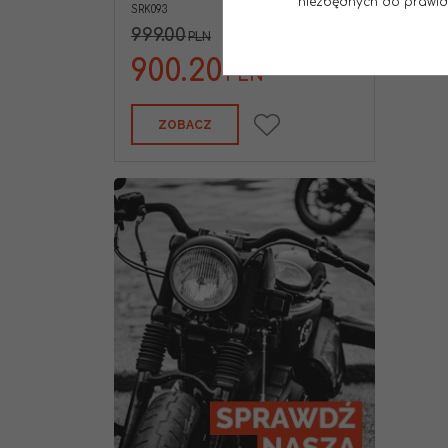
niezbędnych do prawidło
SRK093
999.00
PLN
900.20
PLN
ZOBACZ