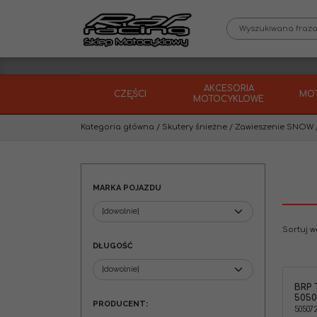
AKCESORIA
CZĘŚCI
MO
MOTOCYKLOWE
Kategoria główna
/
Skutery śnieżne
/
Zawieszenie SNOW
MARKA POJAZDU
Sortuj 
DŁUGOŚĆ
BRP 
BRP Tulejka wahacza Ski-Doo
5050
505072208
PRODUCENT
:
50507
Marka pojazdu
:
SKI-DOO