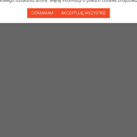
wego działania strony. Więcej informacji o plikach cookies znajdziesz
ODMAWIAM
AKCEPTUJĘ WSZYSTKIE