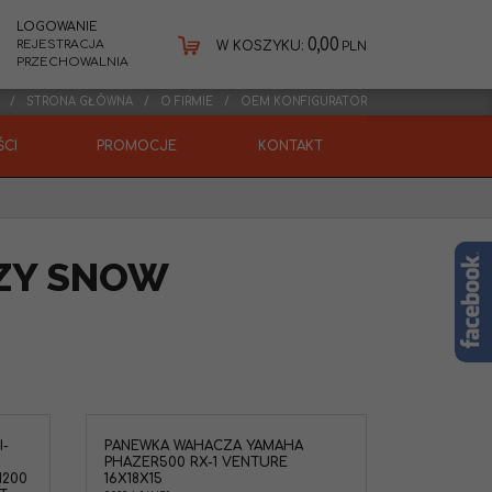
LOGOWANIE
0,00
REJESTRACJA
W KOSZYKU:
PLN
PRZECHOWALNIA
STRONA GŁÓWNA
O FIRMIE
OEM KONFIGURATOR
CI
PROMOCJE
KONTAKT
ZY SNOW
I-
PANEWKA WAHACZA YAMAHA
Yamaha
PHAZER500 RX-1 VENTURE
re
1200
16X18X15
AHA