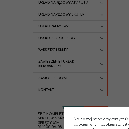
UKŁAD NAPĘDOWY ATV / UTV
UKŁAD NAPĘDOWY SKUTER
UKŁAD PALIWOWY
UKŁAD ROZRUCHOWY
WARSZTAT I SKLEP
ZAWIESZENIE I UKŁAD
KIEROWNICZY
SAMOCHODOWE
KONTAKT
NOWOŚĆ
PROMOCJA
EBC KOMPLETNY ZESTAW TARCZ
SPRZĘGŁA SRK093 ARAMID ZE
Na naszej stronie wykorzystuje
SPRĘŻYNAMI I PRZEKŁADKAMI YZF-
cookies, w tym cookies statys
R1 1000 06-08