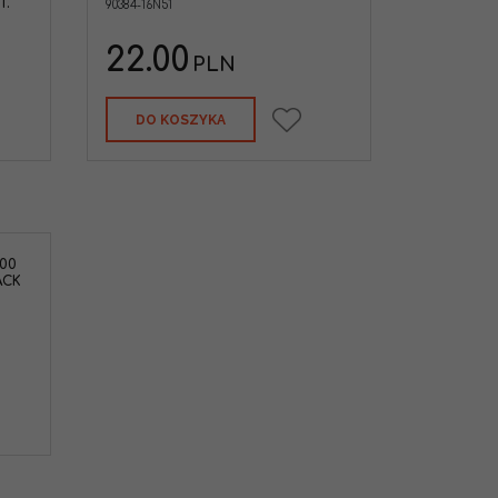
T.
90384-16N51
22.00
PLN
DO KOSZYKA
00
ACK