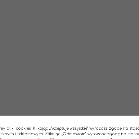
my pliki cookies. Klikając „Akceptuję wszystkie” wyrażasz zgodę na sto
tycznych i reklamowych. Klikając „Odmawiam” wyrażasz zgodę na stoso