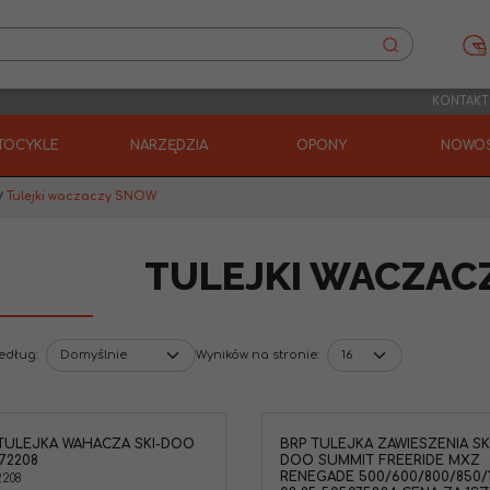
KONTAKT
TOCYKLE
NARZĘDZIA
OPONY
NOWOŚ
/
Tulejki waczaczy SNOW
TULEJKI WACZAC
według
:
Wyników na stronie
:
TULEJKA WAHACZA SKI-DOO
BRP TULEJKA ZAWIESZENIA SK
BRP 505075324 Tulejka zawieszenia
Panewka wahacza 
72208
DOO SUMMIT FREERIDE MXZ
Ski-Doo Summit 600/850 '08-25
Phazer500 RX-1 Ventu
RENEGADE 500/600/800/850/
2208
Freeride 850 '13-25 MXZ
Marka pojazdu
:
YAM