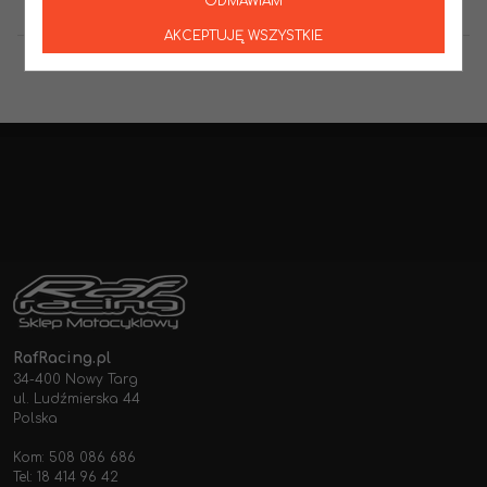
ODMAWIAM
AKCEPTUJĘ WSZYSTKIE
RafRacing.pl
34-400 Nowy Targ
ul. Ludźmierska 44
Polska
Kom: 508 086 686
Tel: 18 414 96 42