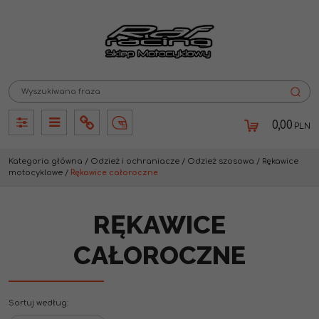
0,00
PLN
Panel
Panel
Info
Lang
Kategoria główna
/
Odzież i ochraniacze
/
Odzież szosowa
/
Rękawice
motocyklowe
/
Rękawice całoroczne
RĘKAWICE
CAŁOROCZNE
Sortuj według
: