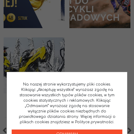
Na naszej stronie wykorzystujemy pliki cookies.
Klikając „Akceptuję wszystkie” wyrażasz zgodę na
stosowanie wszystkich typów plików cookies, w tym
cookies statystycznych i reklamowych. Klikając
„Odmawiam” wyrażasz zgodę na stosowanie
wyłącznie plików cookies niezbędnych do
prawidłowego działania strony. Więcej informacji o
plikach cookies znajdziesz w Polityce prywatności.