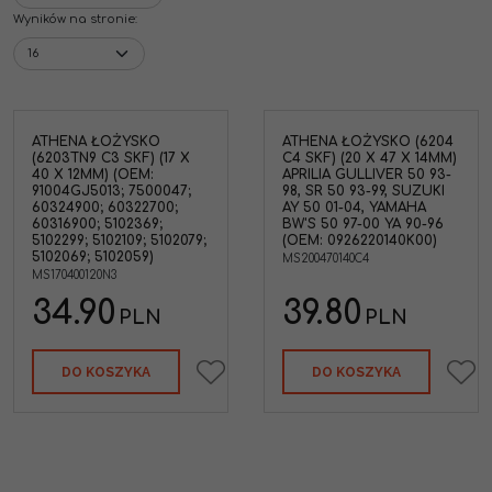
Wyników na stronie
:
ATHENA ŁOŻYSKO
ATHENA ŁOŻYSKO (6204
(6203TN9 C3 SKF) (17 X
C4 SKF) (20 X 47 X 14MM)
40 X 12MM) (OEM:
APRILIA GULLIVER 50 93-
91004GJ5013; 7500047;
98, SR 50 93-99, SUZUKI
60324900; 60322700;
AY 50 01-04, YAMAHA
60316900; 5102369;
BW'S 50 97-00 YA 90-96
5102299; 5102109; 5102079;
(OEM: 0926220140K00)
5102069; 5102059)
MS200470140C4
MS170400120N3
34.90
39.80
PLN
PLN
DO KOSZYKA
DO KOSZYKA