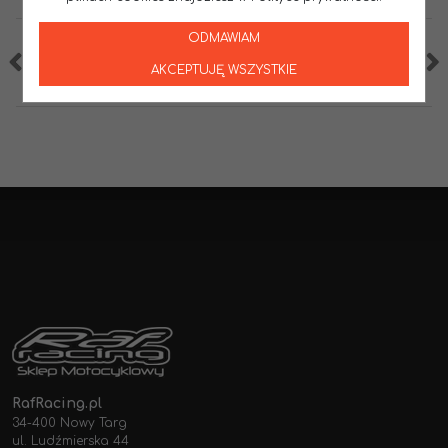
ODMAWIAM
AKCEPTUJĘ WSZYSTKIE
RafRacing.pl
34-400 Nowy Targ
ul. Ludźmierska 44