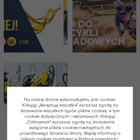
Na naszej stronie wykorzystujemy pliki cookies.
Klikając „Akceptuję wszystkie” wyrażasz zgodę na
stosowanie wszystkich typów plików cookies, w tym
cookies statystycznych i reklamowych. Klikając
„Odmawiam” wyrażasz zgodę na stosowanie
wyłącznie plików cookies niezbędnych do
prawidłowego działania strony. Więcej informacji o
plikach cookies znajdziesz w Polityce prywatności.