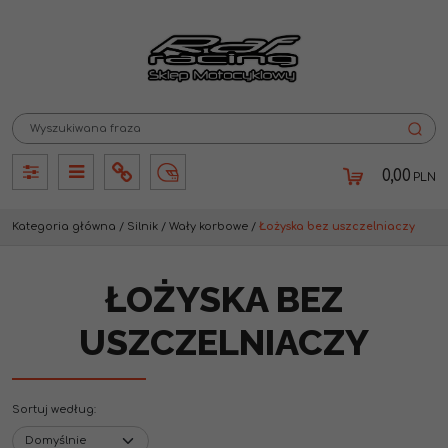
0,00
PLN
Panel
Panel
Info
Lang
Kategoria główna
/
Silnik
/
Wały korbowe
/
Łożyska bez uszczelniaczy
ŁOŻYSKA BEZ
USZCZELNIACZY
Sortuj według
: