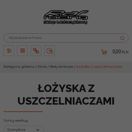
0,00
PLN
Panel
Panel
Info
Lang
Kategoria główna
/
Silnik
/
Wały korbowe
/
Łożyska z uszczelniaczami
ŁOŻYSKA Z
USZCZELNIACZAMI
Sortuj według
: