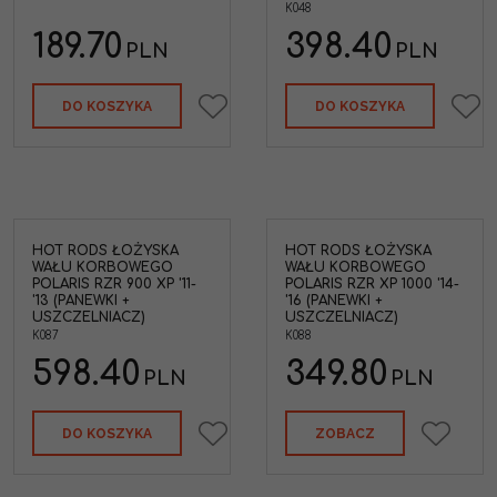
K048
189.70
398.40
PLN
PLN
DO KOSZYKA
DO KOSZYKA
HOT RODS ŁOŻYSKA
HOT RODS ŁOŻYSKA
WAŁU KORBOWEGO
WAŁU KORBOWEGO
POLARIS RZR 900 XP '11-
POLARIS RZR XP 1000 '14-
'13 (PANEWKI +
'16 (PANEWKI +
USZCZELNIACZ)
USZCZELNIACZ)
K087
K088
598.40
349.80
PLN
PLN
DO KOSZYKA
ZOBACZ