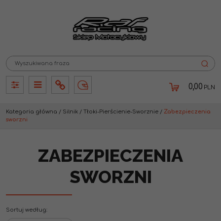
0,00
PLN
Panel
Panel
Info
Lang
Kategoria główna
/
Silnik
/
Tłoki-Pierścienie-Sworznie
/
Zabezpieczenia
sworzni
ZABEZPIECZENIA
SWORZNI
Sortuj według
: