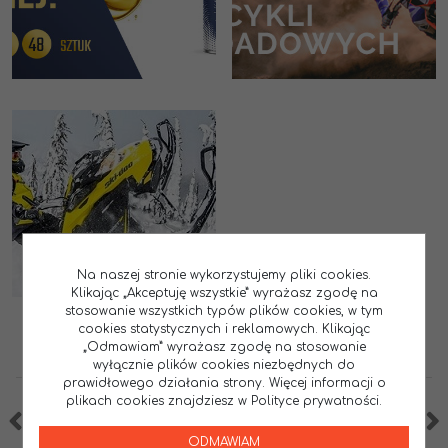
Na naszej stronie wykorzystujemy pliki cookies.
Klikając „Akceptuję wszystkie” wyrażasz zgodę na
stosowanie wszystkich typów plików cookies, w tym
cookies statystycznych i reklamowych. Klikając
„Odmawiam” wyrażasz zgodę na stosowanie
wyłącznie plików cookies niezbędnych do
prawidłowego działania strony. Więcej informacji o
plikach cookies znajdziesz w Polityce prywatności.
ODMAWIAM