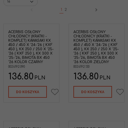
1
2
ACERBIS OSŁONY
ACERBIS OSŁONY
CHŁODNICY (KRATKI -
CHŁODNICY (KRATKI -
KOMPLET) KAWASAKI KX
KOMPLET) KAWASAKI KX
450 / 450 X '24-'26 ( KXF
450 / 450 X '24-'26 ( KXF
450 ), KX 250 / 250 X '25-
450 ), KX 250 / 250 X '25-
'26 ( KXF 250 ), KX 300 X
'26 ( KXF 250 ), KX 300 X
'25-'26, BIMOTA BX 450
'25-'26, BIMOTA BX 450
'26 KOLOR CZARNY
'26 KOLOR ZIELONY
0026192.090
0026192.130
136.80
136.80
PLN
PLN
DO KOSZYKA
DO KOSZYKA