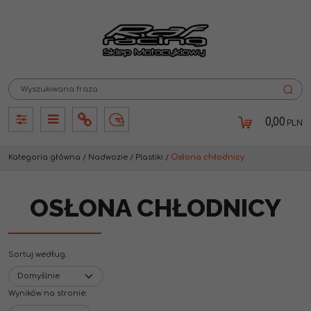
0,00
PLN
Panel
Panel
Info
Lang
Kategoria główna
/
Nadwozie
/
Plastiki
/
Osłona chłodnicy
OSŁONA CHŁODNICY
Sortuj według
:
Wyników na stronie
: