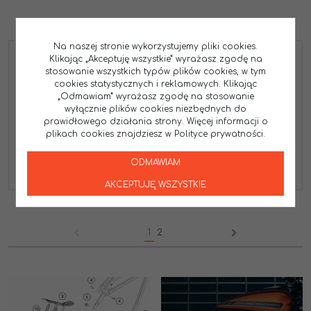
Na naszej stronie wykorzystujemy pliki cookies.
Klikając „Akceptuję wszystkie” wyrażasz zgodę na
UFO 2026/05 OSŁONY
UFO 2026/05 OSŁONY
CHŁODNICY HONDA CRF
CHŁODNICY HONDA CRF
stosowanie wszystkich typów plików cookies, w tym
110F '19-26, CRF 125 '25-'27
110F '19-26, CRF 125 '25-'27
cookies statystycznych i reklamowych. Klikając
KOLOR RÓŻOWY FLUO
KOLOR SZARY
„Odmawiam” wyrażasz zgodę na stosowanie
HO05634P
HO05634090
wyłącznie plików cookies niezbędnych do
159.90
159.90
prawidłowego działania strony. Więcej informacji o
PLN
PLN
plikach cookies znajdziesz w Polityce prywatności.
ODMAWIAM
ZOBACZ
ZOBACZ
AKCEPTUJĘ WSZYSTKIE
1
2