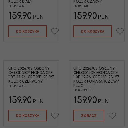
KOLOR BIAŁY
KOLOR CZARNY
HO05634041
HO05634001
159.90
159.90
PLN
PLN
DO KOSZYKA
DO KOSZYKA
UFO 2026/05 OSŁONY
UFO 2026/05 OSŁONY
CHŁODNICY HONDA CRF
CHŁODNICY HONDA CRF
110F '19-26, CRF 125 '25-'27
110F '19-26, CRF 125 '25-'27
KOLOR CZERWONY
KOLOR POMARAŃCZOWY
FLUO
HO05634070
HO05634FFLU
159.90
159.90
PLN
PLN
DO KOSZYKA
ZOBACZ