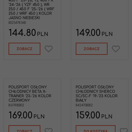
450 F '23-'26, YZ 450 FX
'24-'26 ( YZF 450 ), WR
250 / 450 F '25-'26 ( WRF
250 / WRF 450 ) KOLOR
JASNO NIEBIESKI
0025478.040
144.80
149.00
PLN
PLN
ZOBACZ
ZOBACZ
POLISPORT OSŁONY
POLISPORT OSŁONY
CHŁODNICY BETA X-
CHŁODNICY SHERCO
TRAINER '23-'26 KOLOR
SC/SC-F '19-'23 KOLOR
CZERWONY
BIAŁY
8611900002
8424700002
169.00
159.00
PLN
PLN
ZOBACZ
DO KOSZYKA