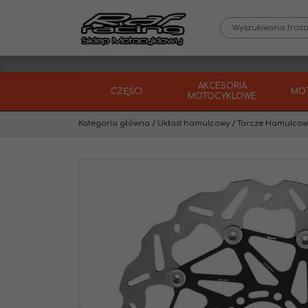
AKCESORIA
CZĘŚCI
MO
MOTOCYKLOWE
Kategoria główna
/
Układ hamulcowy
/
Tarcze Hamulco