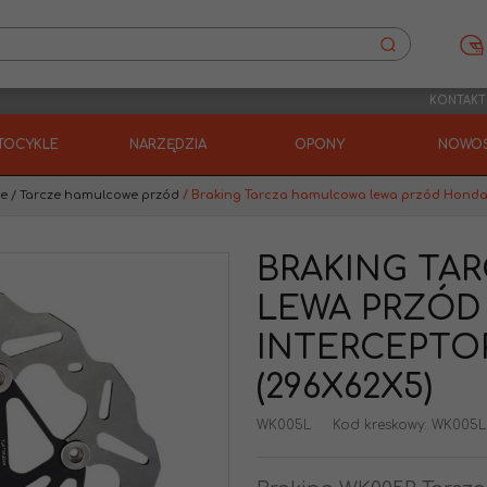
KONTAKT
TOCYKLE
NARZĘDZIA
OPONY
NOWOŚ
we
/
Tarcze hamulcowe przód
/
Braking Tarcza hamulcowa lewa przód Honda Go
BRAKING TA
LEWA PRZÓD
INTERCEPTOR
(296X62X5)
WK005L
Kod kreskowy
:
WK005L