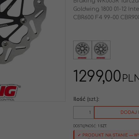
Braking WK005R Tarcz
Goldwing 1800 01-12 Int
CBR600 F4 99-00 CBR90
1299,00
PL
Ilość
(szt.)
:
DODAJ 
DOSTĘPNOŚĆ
:
1
SZT.
✓ PRODUKT NA STANIE — W