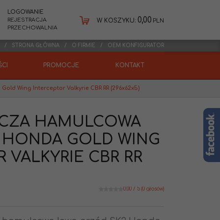
LOGOWANIE
0,00
REJESTRACJA
W KOSZYKU:
PLN
PRZECHOWALNIA
STRONA GŁÓWNA
O FIRMIE
OEM KONFIGURATOR
CI
PROMOCJE
KONTAKT
ld Wing Interceptor Valkyrie CBR RR (296x62x5)
RCZA HAMULCOWA
 HONDA GOLD WING
 VALKYRIE CBR RR
0.00
/
5
(
0
głosów)