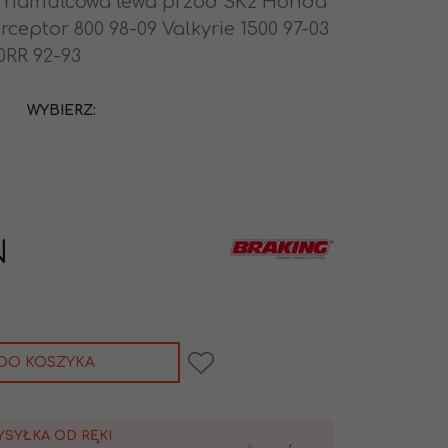
a hamulcowa lewa przód SK2 Honda
erceptor 800 98-09 Valkyrie 1500 97-03
0RR 92-93
WYBIERZ:
N
DO KOSZYKA
YSYŁKA OD RĘKI