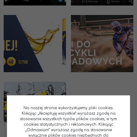
Na naszej stronie wykorzystujemy pliki cookies.
Klikając „Akceptuję wszystkie” wyrażasz zgodę na
stosowanie wszystkich typów plików cookies, w tym
cookies statystycznych i reklamowych. Klikając
„Odmawiam” wyrażasz zgodę na stosowanie
wyłącznie plików cookies niezbędnych do