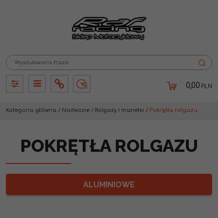
0,00
PLN
Panel
Panel
Info
Lang
Kategoria główna
/
Nadwozie
/
Rolgazy i manetki
/
Pokrętła rolgazu
POKRĘTŁA ROLGAZU
ALUMINIOWE